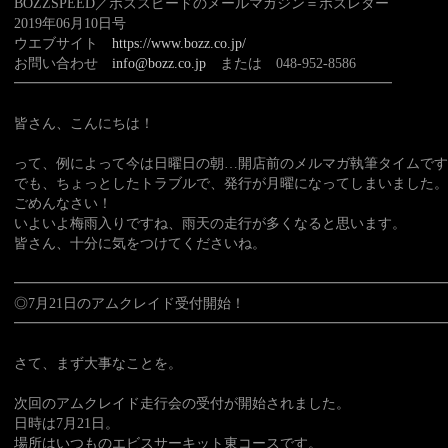
BOZZSPEED／ボズスピードのメールマガジン＝ボズレター
2019年06月10日号
ウエブサイト
https://www.bozz.co.jp/
お問い合わせ
info@bozz.co.jp
または 048-952-8586
━━━━━━━━━━━━━━━━━━━━━━━━━━━
皆さん、こんにちは！
って、例によって今は日曜日の朝…開店前のメルマガ執筆タイムです
でも、ちょっとしたトラブルで、発行が月曜になってしまいました。
ごめんなさい！
いよいよ梅雨入りですね、雨天の走行が多くなると思います。
皆さん、十分に気をつけてくださいね。
━━━━━━━━━━━━━━━━━━━━━━━━━━━━━━━
◎7月21日のアムクレイド受付開始！
━━━━━━━━━━━━━━━━━━━━━━━━━━━━━━━
さて、まず大事なことを。
次回のアムクレイド走行会の受付が開始されました。
日時は7月21日。
場所はいつものエビスサーキット東コースです。