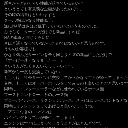
新車からどのくらい性能が落ちているのか？
というとても有意義な企画があったのです。
その時の結果はといいますと…
ターボ勢はかなり性能低下。
逆にNA勢はさほど低下していないというものでした。
おそらく、タービンだけでも新品にすれば、
NAの車両と同じくらいに
さほど遅くなっていなかったのではないかと思うのです。
うちのお客様でも、
かなり傷んだタービンを全く同じサイズの新品にしただけで、
「すっげー速くなりましたー！」
という方がたくさんいらっしゃいます。
新車から一度も交換していない、
もしくは、社外タービンに交換してからかなり年月が経ってしまった
交換、もしくはオーバーホールをしてみるのも良いことだと思います
同時に、インタークーラーなどに使われているホース類、
ブーストコントロール系のホース類、
ブローバイホース、サクションホース、さらにはホースバンドなどな
同時にリフレッシュしてあげると良いでしょうね。
エアフロ付きのエンジンは、
パイピングトラブルが発生してしまうと
エンジンはすぐに止まってしまうことがほとんどです。