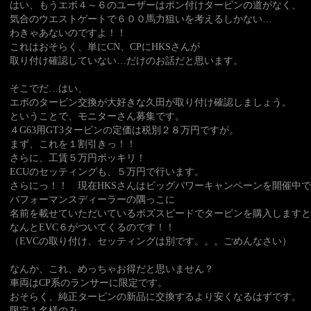
はい、もうエボ４～６のユーザーはポン付けタービンの道がなく、
気合のウエストゲートで６００馬力狙いを考えるしかない…
わきゃあないのですよ！！
これはおそらく、単にCN、CPにHKSさんが
取り付け確認していない…だけのお話だと思います。
そこでだ…はい、
エボのタービン交換が大好きな久田が取り付け確認しましょう。
ということで、モニターさん募集です。
４G63用GT3タービンの定価は税別２８万円ですが。
まず、これを１割引きっ！！
さらに、工賃５万円ポッキリ！
ECUのセッティングも、５万円で行います。
さらにっ！！ 現在HKSさんはビッグパワーキャンペーンを開催中
パフォーマンスディーラーの隅っこに
名前を載せていただいているボズスピードでタービンを購入しますと
なんとEVC６がついてくるのです！！
（EVCの取り付け、セッティングは別です。。。ごめんなさい）
なんか、これ、めっちゃお得だと思いません？
車両はCP系のランサーに限定です。
おそらく、純正タービンの新品に交換するより安くなるはずです。
限定１名様のみ。