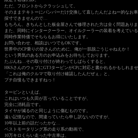
ただ、フロントからクラッシュして、
そのままテキトーにバンパーだけ交換して直したんだよねー的なお
採寸できませんので…
もちろん、きちんとした板金屋さんで修理された方は全く問題ありま
また、同時にインタークーラー、オイルクーラーの装着を考えている
同時作業特価でそちらもお得にいたします。
お問い合わせ、相談はいつでもOKです。
世界中のCP乗りの皆さんのために、俺が一肌脱ごうじゃねえか！
という男気のある方のお申込みをお待ちしております。
たぶんね…その取り付けが終わってしばらくすると、
HKSさんのウェブにGT3タービンがCPに対応と書かれるかもしれま
「これは俺のクルマで取り付け確認したんだぜぇ」と、
プチ自慢もできますねっ！
タービンといえば、
これはいつも久田が言っていることですが、
完全に消耗品です。
タイヤが減るのと同じように傷むものです。
遠い記憶なので、間違っていたら申し訳ないのですが、
10年以上前の話だったかな…
ベストモータリング系の走り系の動画で、
10万キロくらい走った中古車は、