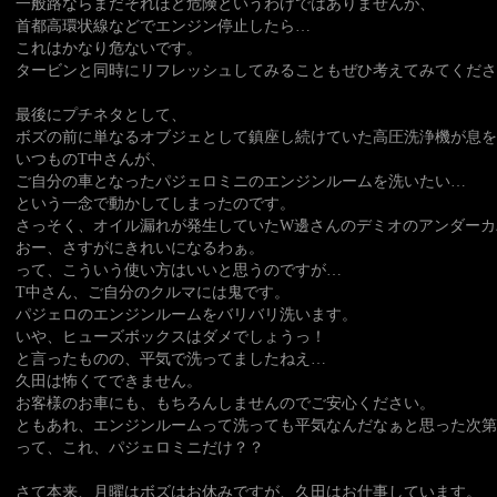
一般路ならまだそれほど危険というわけではありませんが、
首都高環状線などでエンジン停止したら…
これはかなり危ないです。
タービンと同時にリフレッシュしてみることもぜひ考えてみてくださ
最後にプチネタとして、
ボズの前に単なるオブジェとして鎮座し続けていた高圧洗浄機が息
いつものT中さんが、
ご自分の車となったパジェロミニのエンジンルームを洗いたい…
という一念で動かしてしまったのです。
さっそく、オイル漏れが発生していたW邊さんのデミオのアンダーカ
おー、さすがにきれいになるわぁ。
って、こういう使い方はいいと思うのですが…
T中さん、ご自分のクルマには鬼です。
パジェロのエンジンルームをバリバリ洗います。
いや、ヒューズボックスはダメでしょうっ！
と言ったものの、平気で洗ってましたねえ…
久田は怖くてできません。
お客様のお車にも、もちろんしませんのでご安心ください。
ともあれ、エンジンルームって洗っても平気なんだなぁと思った次第
って、これ、パジェロミニだけ？？
さて本来、月曜はボズはお休みですが、久田はお仕事しています。