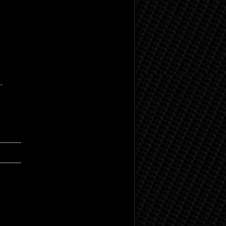
。
━━━
━━━