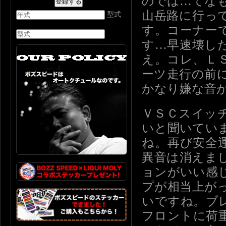
のでは…てな
山岳路に行っ
型式
す。コーナー
す…早速壊し
え。コレ、Ｌ
ーツ走行の前
かなり嫌な音
ＶＳＣスイッ
いと聞いてい
ね。再び安全
異音は消えま
ョンがいい感
プが相当上が
いですね。ブ
フロントに荷