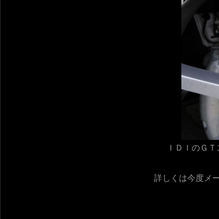
ＩＤＩのＧＴ
詳しくは今度メ