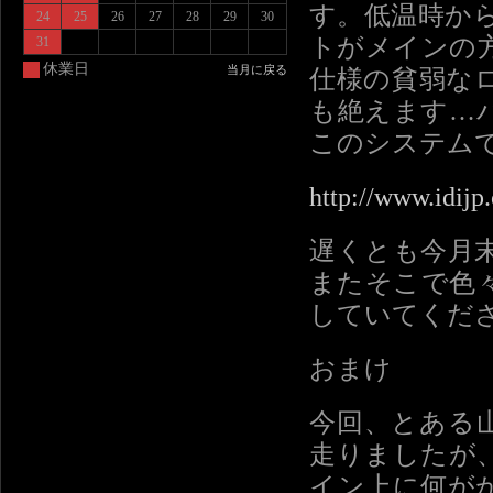
す。低温時か
24
25
26
27
28
29
30
トがメインの
31
休業日
当月に戻る
仕様の貧弱な
も絶えます…
このシステム
http://www.idijp
遅くとも今月
またそこで色
していてくだ
おまけ
今回、とある
走りましたが
イン上に何が