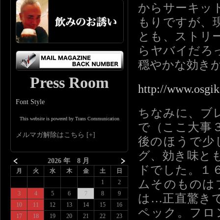
からサーキッ
もりですが、
とも、ストリ
らヤバイだろ
穏やかな効き
Press Room
http://www.osgik
Font Style
ちなみに、ブ
This website is powered by Trans Communication
で（ここ大事
メルマガ解除はこちら
後のほうで少
グ、効き味と
2026 年 8 月
ドでした。１
月
火
水
木
金
土
日
ムそのものは
1
2
3
4
5
6
7
8
9
は…正直驚き
10
11
12
13
14
15
16
ペック。フロ
17
18
19
20
21
22
23