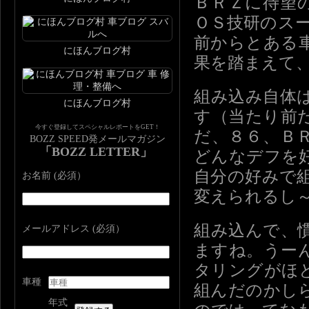
ＢＲＺに待望
ＯＳ技研のス
前からとある
にほんブログ村
果を踏まえて
組み込み自体
にほんブログ村
す（当たり前
今すぐ登録してスペシャルレポートをGET！
だ、８６、Ｂ
BOZZ SPEED発メールマガジン
「BOZZ LETTER」
どんなデフを
自分の好みで
お名前 (必須）
変えられるし
組み込んで、
メールアドレス (必須）
ますね。うー
タリングがほ
車種
組んだのかし
年式