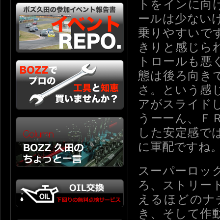
トをインに向
ールは少ない
乗りやすいで
きりと感じら
トロールも悪
態は後ろ向き
さ。という感
アがスライド
うーーん、Ｆ
した安定感で
に軍配ですね
スーパーロッ
ろ、ストリー
えるほどのナ
き、そして作