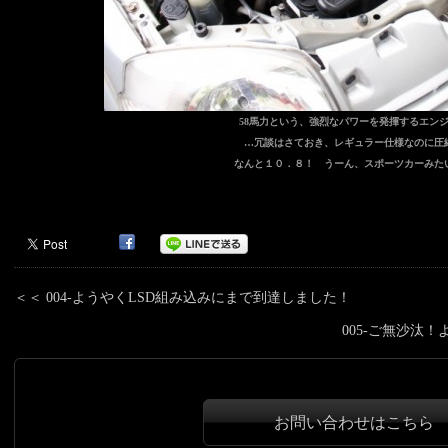
58馬力という、強烈なパワーを発揮するエン
…冗談はさておき、レギュラー仕様なのに圧
なんと１０．８！ うーん、スポーツカーみ
＜＜
004-ようやくLSD組み込みにまで到達しました！
005-ご無沙汰
お問い合わせはこちら