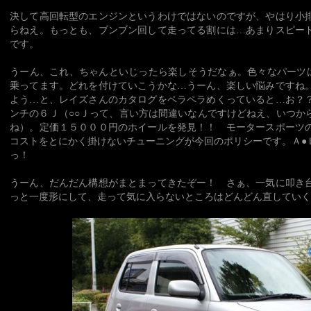
決して高回転型のエンジンというわけではないのですが、やはり小
らねえ。もっとも、ブンブン回して走ってる割には…あまりスピー
です。
うーん、これ、ちゃんといじったら楽しそうだなぁ。色々なパーツ
乗ってます。どれを付けていこうかな…うーん、楽しい悩みですね
よう…と、レイズさんのカタログをペラペラめくっていると…お？
ンチの６Ｊ（○○Ｊって、言い方は間違いなんですけどねえ、いつか
ね）。定価１５０００円のホイールを発見！！ モータースポー
コストをとにかく掛けないチューニングが今回のポリシーです。Ａ●
っ！
うーん、だんだん構想がまとまってきたぞー！ さぁ、一気に叩き
っと一度形にして、走って気に入らないところはどんどん直してい