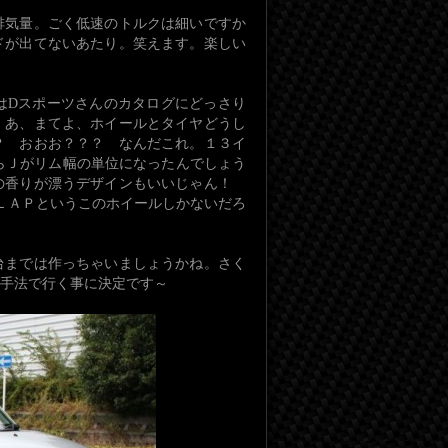
排気量。ごく低速のトルクは細いですか
ドが出てないあたり。笑えます。楽しい
はDスポーツさんのカタログにどっさり
。あ、まてよ、ホイールとタイヤどうし
？ おおお？？？ なんだこれ。１３イ
らＪがリム幅の単位になったんでしょう
ツの香りが漂うデザインもいいじゃん！
ＬＡＰというこのホイールしかないだろ
台までは作っちゃいましょうかね。さく
く手法で行く事に決定です～