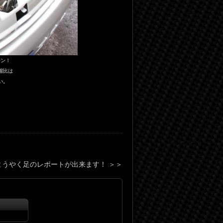
ジン！
縮比は
たい。
！ようやく足のレポートが出来ます！
＞＞