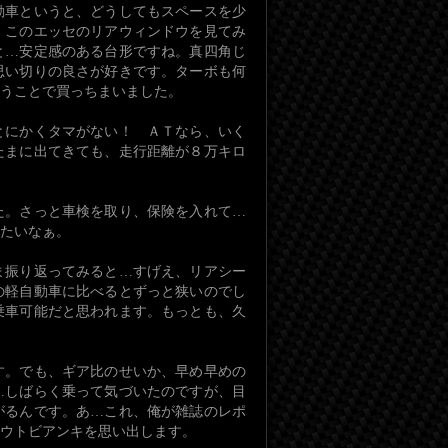
動車というと、どうしてもスペースを少
、このエッセのリアウィンドウを見てみ
と…安定感のある台形ですね。真四角じ
思い切りの良さが好きです。ターボも何
うことで買っちまいました。
とにかくタマがない！ ＡＴなら、いく
たまに出てきても、走行距離が８万キロ
た。さっと車検を取り、保険を入れて…
たいなぁ。
ま振り返ってみると…すげえ、リアシー
の軽自動車に比べるとずっと狭いのでし
乗車可能だと思われます。もっとも、久
す。でも、ギア比のせいか、早め早めの
…しばらく乗って気づいたのですが、目
がるんです。あ…これ、俺が雑誌のレポ
ウトビアンキを思い出します。