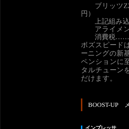
ブリッツZZ-R
円）
上記組み込み＋
アライメント調
消費税……10
ボズスピード
ーニングの新
ペンションに
タルチューン
だけます。
BOOST-UP
インプレッサ