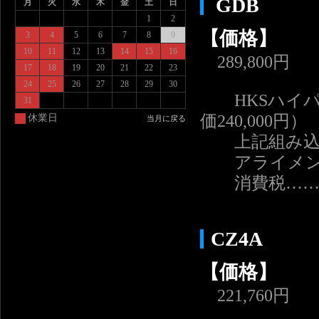
GDB
月
火
水
木
金
土
日
1
2
【価格】
3
4
5
6
7
8
9
10
11
12
13
14
15
16
289,800円
17
18
19
20
21
22
23
24
25
26
27
28
29
30
HKSハイパー
31
価240,000円）
休業日
当月に戻る
上記組み込み＋
アライメント調
消費税……13
CZ4A
【価格】
221,760円