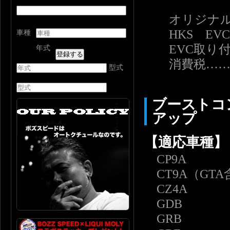
オリジナルECU
HKS EVC６
車種
EVC取り付け
年式
消費税……5,
型式
ブーストコ
アップ
【適応車種】
CP9A
CT9A（GTA
CZ4A
GDB
GRB