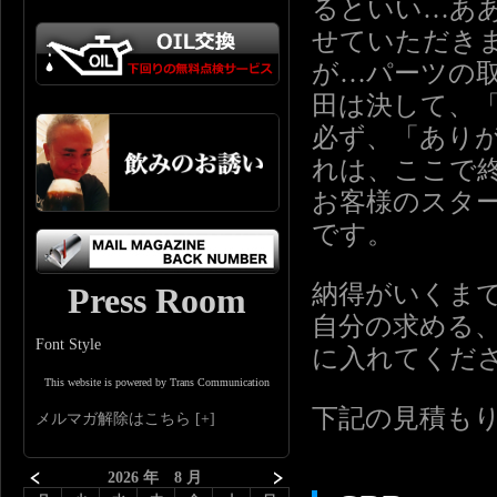
るといい…あ
せていただき
が…パーツの
田は決して、
必ず、「あり
れは、ここで
お客様のスタ
です。
納得がいくま
Press Room
自分の求める
Font Style
に入れてくだ
This website is powered by Trans Communication
下記の見積も
メルマガ解除はこちら
2026 年 8 月