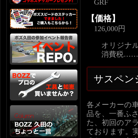
GRF
【価格】
126,000円
オリジナルECU
消費税……6,
サスペン
各メーカーの
品を、一番ふ
た、初回のア
ております。