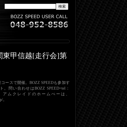
関東甲信越[走行会]第
ースで開催。BOZZ SPEEDも参加す
問い合わせはBOZZ SPEED=tel：
586まで。アムクレイドのホームぺーは、
jp/。