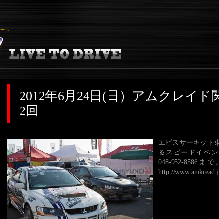
2012年6月24日(日）アムクレイド
2回
エビスサーキット東コ
るスピードイベント。
048-952-8
http://www.amkread.