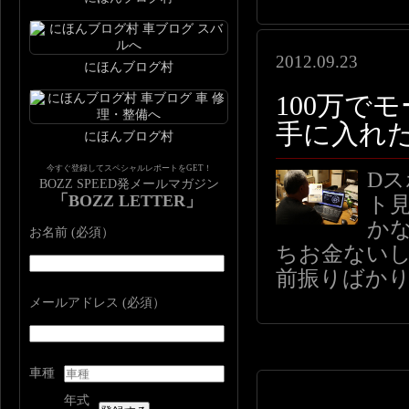
2012.09.23
にほんブログ村
100万で
手に入れ
にほんブログ村
今すぐ登録してスペシャルレポートをGET！
D
BOZZ SPEED発メールマガジン
「BOZZ LETTER」
ト
か
お名前 (必須）
ちお金ないし
前振りばか
メールアドレス (必須）
車種
年式