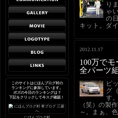
り
ゃ
の
キット。ダ
2012.11.17
100万で
全パーツ
ピ
このサイトはにほんブログ村の
ランキングに参加しています。
グ
ボズの今日のランキングは？
す
下記をクリックして今スグ確認！
（笑）の製作
～。まぁ、
にほんブログ村