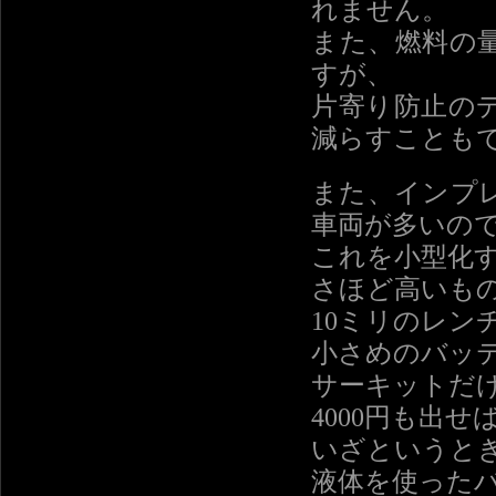
れません。
また、燃料の
すが、
片寄り防止の
減らすことも
また、インプ
車両が多いの
これを小型化
さほど高いも
10ミリのレン
小さめのバッ
サーキットだ
4000円も出
いざというと
液体を使った