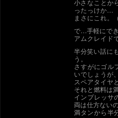
小さなことか
ったっけか…
まさにこれ。（
で…手軽にで
アムクレイド
半分笑い話に
う。
さすがにゴル
いでしょうが
スペアタイヤ
それと燃料は
インプレッサ
両は仕方ない
満タンから半