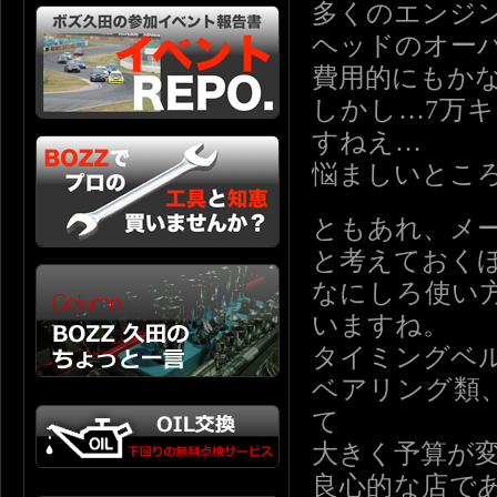
多くのエンジ
ヘッドのオー
費用的にもか
しかし…7万
すねえ…
悩ましいとこ
ともあれ、メ
と考えておく
なにしろ使い
いますね。
タイミングベ
ベアリング類
て
大きく予算が
良心的な店で