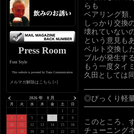
らも
ベアリング類
しっかり交換
壊れていない
という意見も
Press Room
ベルト交換し
ブルが発生す
Font Style
もう一度タイ
This website is powered by Trans Communication
久田としては
メルマガ解除はこちら
━━━━━━
◎びっくり軽
2026 年 8 月
月
火
水
木
金
土
日
━━━━━━
1
2
3
4
5
6
7
8
9
このところ、
10
11
12
13
14
15
16
チューニング
17
18
19
20
21
22
23