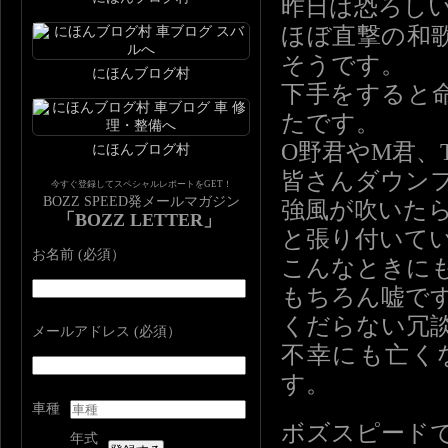
昨日は恐ろし
ほぼ直撃の和
そうです。
にほんブログ村
下手をすると
たです。
O野君やM君、
にほんブログ村
皆さんダウン
今すぐ登録してスペシャルレポートをGET！
BOZZ SPEED発メールマガジン
強風が吹いた
「BOZZ LETTER」
と張り付いて
お名前 (必須）
こんなときに
もちろん嘘で
くだらない冗
メールアドレス (必須）
不幸にも亡く
す。
車種
ボズスピード
年式