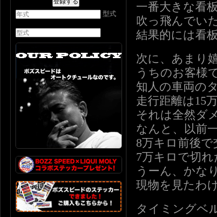
一番大きな看
型式
吹っ飛んでい
結果的には看
次に、あまり
うちのお客様
知人の車両の
走行距離は15
それは全然ダ
なんと、以前
8万キロ前後
7万キロで切
うーん、かな
現物を見たわ
タイミングベ