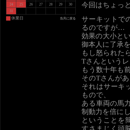
今回はちょっ
24
25
26
27
28
29
30
31
サーキットで
休業日
当月に戻る
るのですが…
効果の大小と
御本人に了承
もし怒られた
Tさんという
もう数十年も
そのTさんが
それはサーキ
もので、
ある車両の馬
制動力を倍に
ということを
すさまじく頭