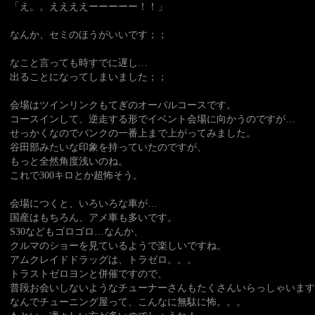
「え。。ええええーーーーー！！」
なんか、セミのほうがいいです；；
なこと言っても時すでに遅し…
出ることになってしまいました；；
会場はツインリンクもてぎのオーバルコースです。
コースインして、逆走する形でイベント会場に向かうのですが…
せっかくなのでバンクの一番上まで上がってみました。
谷田部みたいな印象を持っていたのですが、
もっと全然角度浅いのね。
これで300キロとか超怖そう。
会場につくと、いろいろな車が…
国産はもちろん、アメ車も多いです。
S30などもゴロゴロ…なんか、
クルマのショーを見ているようで楽しいですね。
アムクレイドドラッグは、トラゼロ。。。
トラストゼロヨンと併催ですので、
普段お会いしないようなチューナーさんもたくさんいらっしゃいます
なんでチューニング屋って、こんなに無駄に怖。。。