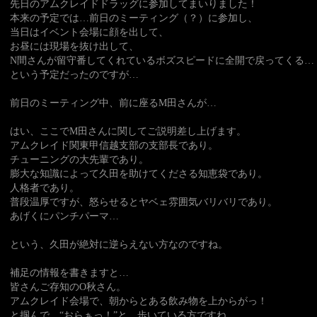
先日のアムクレイドドラッグに参加してまいりました！
本来の予定では…前日のミーティング（？）に参加し、
当日はイベント会場に顔を出して、
お昼には現場を抜け出して、
N間さんが留守番してくれているボズスピードに全開で戻ってくる…
という予定だったのですが…
前日のミーティング中、前に座るM田さんが…
はい、ここでM田さんに関してご説明差し上げます。
アムクレイド関東甲信越支部の支部長であり。
チューニングの大先輩であり。
膨大な知識によって久田を助けてくださる知恵袋であり。
人格者であり。
普段温厚ですが、怒らせるとヤベェ雰囲気バリバリであり。
あげくにパンチパーマ…
という、久田が絶対に逆らえない方なのですね。
補足の情報を書きますと…
皆さんご存知のO秋さん。
アムクレイド会場で、朝からとある飲み物を上からがっ！
と掴んで、“おらぁっ！”と、歩いている方ですね。