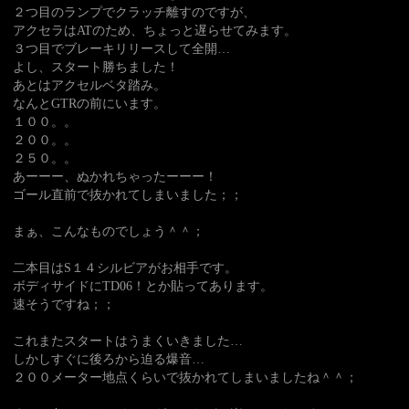
２つ目のランプでクラッチ離すのですが、
アクセラはATのため、ちょっと遅らせてみます。
３つ目でブレーキリリースして全開…
よし、スタート勝ちました！
あとはアクセルベタ踏み。
なんとGTRの前にいます。
１００。。
２００。。
２５０。。
あーーー、ぬかれちゃったーーー！
ゴール直前で抜かれてしまいました；；
まぁ、こんなものでしょう＾＾；
二本目はS１４シルビアがお相手です。
ボディサイドにTD06！とか貼ってあります。
速そうですね；；
これまたスタートはうまくいきました…
しかしすぐに後ろから迫る爆音…
２００メーター地点くらいで抜かれてしまいましたね＾＾；