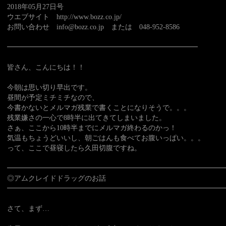
2018年05月27日号
ウエブサイト http://www.bozz.co.jp/
お問い合わせ info@bozz.co.jp または 048-952-8586
━━━━━━━━━━━━━━━━━━━━━━━━━━━
皆さん、こんにちは！！
今朝は思い切り早出です。
昼間が予定ミチミチなので、
今書かないとメルマガ残業で書くことになりそうで。。。
残業嫌さの一心で8時半に出てきてしまいました。
さぁ、ここから10時半までにメルマガ終わるのかっ！
気温もちょうどいいし、朝ごはんも食べてお腹いっぱい。。。
って、ここで昼寝したら久田切腹ですね。
━━━━━━━━━━━━━━━━━━━━━━━━━━━━━━━
◎アムクレイドドラッグのお話
━━━━━━━━━━━━━━━━━━━━━━━━━━━━━━━
さて、まず…