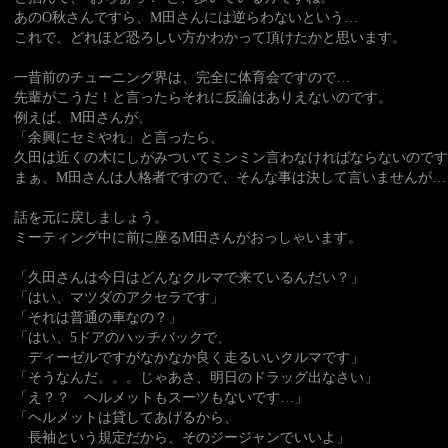
あのO秋さんですら、M田さんには逆らわないという…
これで、どれほど恐ろしい方かわかって頂けたかと思います。
一昔前のチューニング界は、完全に体育会ですので…
先輩がこうだ！と言ったらそれに反論はありえないのです。
例えば、M田さんが、
「余興にセミやれ」と言ったら、
久田は近くの木にしがみついてミンミン言わなければならないのです
まぁ、M田さんは人格者ですので、そんな事は決して言いませんが…
話を元に戻しましょう。
ミーティング中に前に座るM田さんがおっしゃいます。
「久田さんは今日はどんなクルマで来ているんだい？」
「はい、マツダのアクセラです」
「それは普通の車なの？」
「はい、5ドアのハッチバックで、
ディーゼルですがなかなか良く走るいいクルマです」
「そうなんだ。。。じゃあさ、明日のドラッグ出なさい」
「え？？ ヘルメットもスーツもないです…」
「ヘルメットは貸してあげるから、
長袖という規定だから、そのジージャンでいいよ」