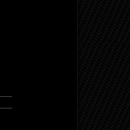
━━━
━━━