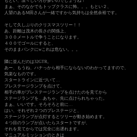
もとい、凛々しい方が多いのでしょうね！
まぁ、そのなかでもトップクラスに怖。。。もとい２、
人望のあるM田さんが一緒ですから気持ちは全然余裕です。
そして久しぶりのクリスマスツリー！！
あ、距離は茂木の長さの関係上、
３００メートルで争うことになります。
４００でゴールにすると、
そのままバンクにwこれは危ない。。。
隣に並んだのは32GTR。
あー、もうね、ハナっから相手にならないのわかってますので、
気楽なものです。
スタートラインに近づいて…
プレステージランプを点けて、
相手の車がプレステージランプを点けたのを見てから
ステージランプを…あちゃ、先に点けられちゃった。
まぁ、いいです。そろそろと前に…
はい、それぞれ２つのプレステージと、
ステージランプが点灯するとツリーが動き始めます。
４つ目のランプが点いたらスタートですが、
それを見てからでは完全に出遅れます。
マニュアルミッションのときは