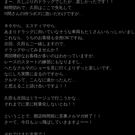
まー、久しぶりのドラッグでしたが…楽しかったです！！
時間切れで、久田はここで失礼して
N間さんの待つボズに急いだわけですが…
８６やら、エスティマやら、
あまりドラッグに向いていなそうな車両もたくさんいらっしゃいまし
これなら、うちのお客様も全然OKですね。
次回、久田もご一緒しますので、
ドラッグやってみませんか？
周回嗜好なお客様が多いのはわかっていますが、
レースのスタートの練習にもなりますし、
へたなクルマのショーを見に行くよりずっと楽しいです。
なにしろ実際に走るのですから…
クルマって、こんなに速かったんだ…
と思えること請け合いですよ！！
久田も次回はミラージュで行こうかな…
それまでに更に軽量化しないとね！！
ということで、開店時間前に見事メルマガ終了！！
さーて、今日もぶっ飛ばしていきますよーー！
それではまた次号で！