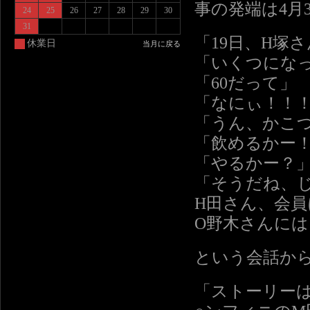
事の発端は4月
24
25
26
27
28
29
30
31
「19日、H塚
休業日
当月に戻る
「いくつにな
「60だって」
「なにぃ！！
「うん、かこ
「飲めるかー
「やるかー？
「そうだね、
H田さん、会
O野木さんに
という会話か
「ストーリー