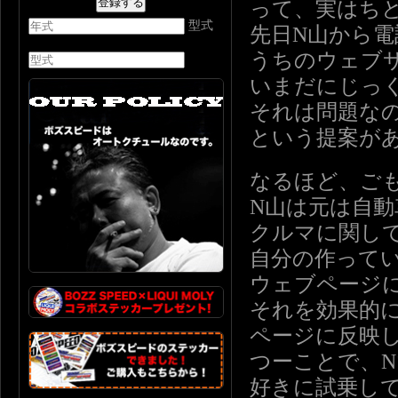
って、実はち
型式
先日N山から電
うちのウェブ
いまだにじっ
それは問題な
という提案が
なるほど、ご
N山は元は自
クルマに関し
自分の作って
ウェブページ
それを効果的
ページに反映
つーことで、N
好きに試乗し