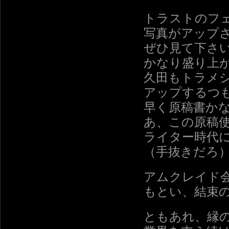
トラストのフ
写真がアップ
ぜひ見て下さ
かなり盛り上
久田もトラメ
アップするつ
早く原稿書か
あ、この原稿
ライター時代
（手抜きだろ
アムクレイド
もとい、結束
ともあれ、縁