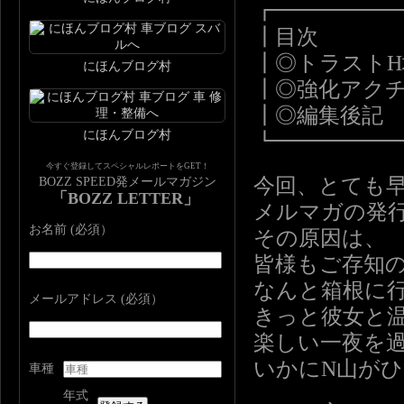
┏━━━━━
┃目次
┃◎トラスト
にほんブログ村
┃◎強化アク
┃◎編集後記
にほんブログ村
┗━━━━━
今すぐ登録してスペシャルレポートをGET！
今回、とても
BOZZ SPEED発メールマガジン
「BOZZ LETTER」
メルマガの発
お名前 (必須）
その原因は、
皆様もご存知
なんと箱根に
メールアドレス (必須）
きっと彼女と
楽しい一夜を
いかにN山が
車種
年式