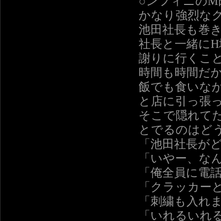
○ンフィニのM
かなり強烈な
池田社長も巻
社長と一緒にH
謝りに行くこ
時間も時間だ
飯でも食いな
と店に引っ張
そこで隠れて
とでるのはど
「池田社長が
「いやー、な
「俺全員に電
「クラッカー
「刺繍も入れ
「いれるいれ