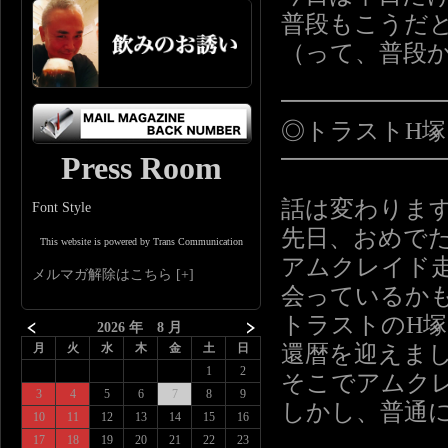
普段もこうだ
（って、普段
━━━━━━
◎トラストH
━━━━━━
Press Room
話は変わりま
Font Style
先日、おめで
This website is powered by Trans Communication
アムクレイド
メルマガ解除はこちら
会っているか
トラストのH
2026 年 8 月
還暦を迎えま
月
火
水
木
金
土
日
1
2
そこでアムク
3
4
5
6
7
8
9
しかし、普通
10
11
12
13
14
15
16
17
18
19
20
21
22
23