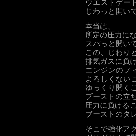
ウエストゲー
じわっと開い
本当は、
所定の圧力に
スパっと開い
この、じわり
排気ガスに負
エンジンのフ
よろしくない
ゆっくり開く
ブーストの立
圧力に負ける
ブーストのタ
そこで強化ア