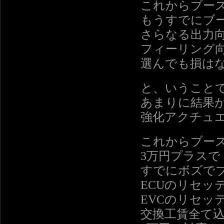
これからブー
もうすでにブ
さらなる出力
フィーリング
選んでも損は
と、いうこと
あまりに結果
強化アクチュ
これからブース
3万円プラスで
すでにボズで
ECUのリセッ
EVCのリセッ
交換工賃全て