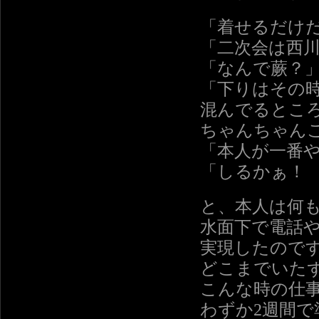
「着せるだけ
「二次会は西
「なんで蕨？
「下りはその
混んでるとこ
ちゃんちゃん
「本人が一番
「しるかぁ！
と、本人は何
水面下で電話
実現したので
どこまでいた
こんな時の仕
わずか2週間