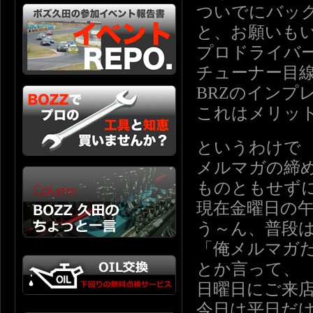
ついでにバッ
と、お願いも
プロドライバ
チューナー目
BRZのインプ
これはメリッ
というわけで
メルマガの締
ものともせず
現在金曜日の午前
う～ん、普段
「俺メルマガ
とか言って、
日曜日にご来
今日は平日だ