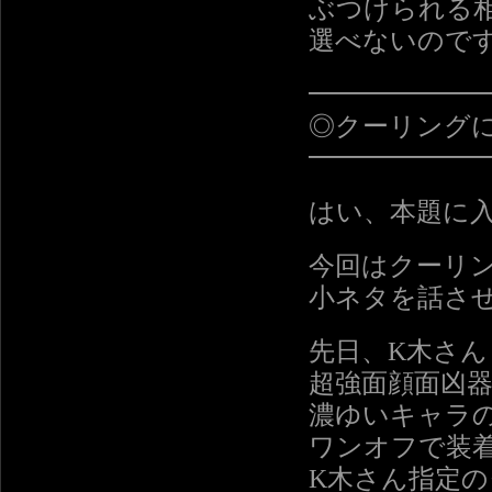
ぶつけられる
選べないので
━━━━━━
◎クーリング
━━━━━━
はい、本題に
今回はクーリ
小ネタを話さ
先日、K木さ
超強面顔面凶
濃ゆいキャラ
ワンオフで装
K木さん指定