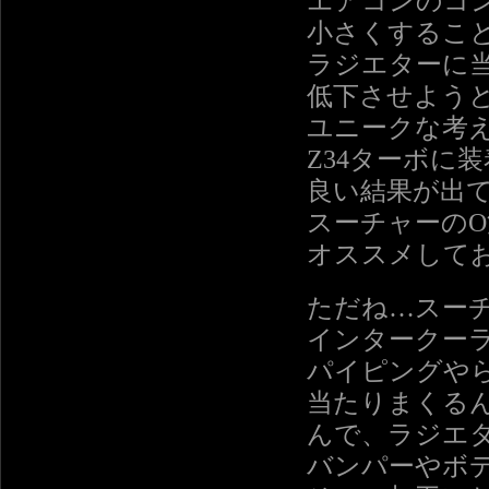
エアコンのコ
小さくするこ
ラジエターに
低下させよう
ユニークな考
Z34ターボに
良い結果が出
スーチャーの
オススメして
ただね…スー
インタークー
パイピングや
当たりまくる
んで、ラジエ
バンパーやボ