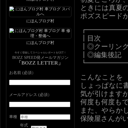
ときには真夏
ボズスピード
にほんブログ村
┏━━━━━
┃目次
にほんブログ村
┃◎クーリン
今すぐ登録してスペシャルレポートをGET！
┃◎編集後記
BOZZ SPEED発メールマガジン
┗━━━━━
「BOZZ LETTER」
お名前 (必須）
こんなことを
しょっぱなに
気が引けます
メールアドレス (必須）
何度も何度も
また、やらか
車種
保険屋さんが
年式