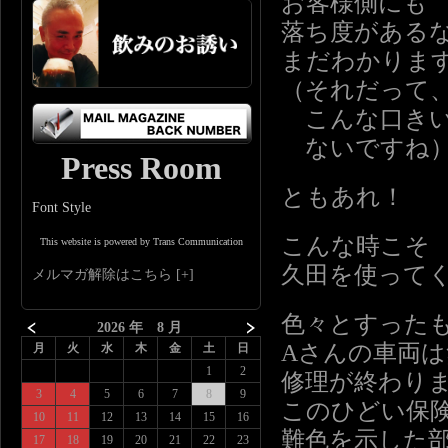
お客様側にも
落ち度がある
まだわかりま
（それだって
こんな口きい
ないですね
Press Room
ともあれ！
Font Style
こんな時こそ
This website is powered by Trans Communication
久田を使って
メルマガ解除はこちら
色々とすった
2026 年 8 月
Aさんの車両
月
火
水
木
金
土
日
1
2
修理が終わり
3
4
5
6
7
8
9
このひどい保
10
11
12
13
14
15
16
難色を示した
17
18
19
20
21
22
23