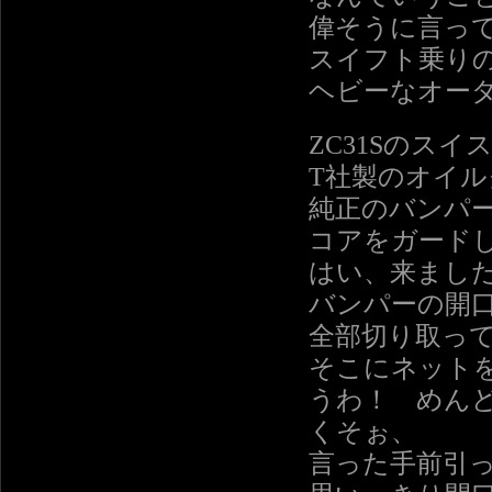
偉そうに言っ
スイフト乗り
ヘビーなオー
ZC31Sのスイ
T社製のオイ
純正のバンパ
コアをガード
はい、来まし
バンパーの開
全部切り取っ
そこにネット
うわ！ めん
くそぉ、
言った手前引