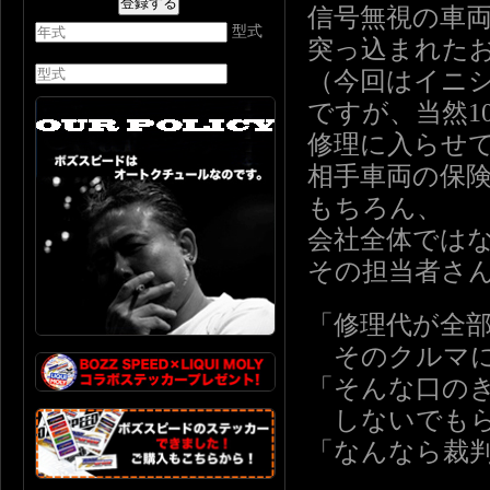
信号無視の車
型式
突っ込まれた
（今回はイニ
ですが、当然1
修理に入らせ
相手車両の保
もちろん、
会社全体では
その担当者さ
「修理代が全
そのクルマに
「そんな口の
しないでもら
「なんなら裁