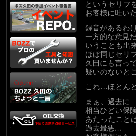
というセリフ
お客様に吐い
録音があるわ
一方的な意見
いうことも出
ほぼ同じセリ
久田にも言っ
疑いのないと
これ…ほとん
まぁ、過去に
相当ひどい保
あたったこと
過去最悪…