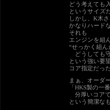
どう考えても
というサイズ
しかし、K木
かなりハード
それも
エンジンを組
“せっかく組ん
どうしても守
という強い要
コア指定だっ
まぁ、オーダ
「HKS製の一
分厚いコアで
という簡潔な