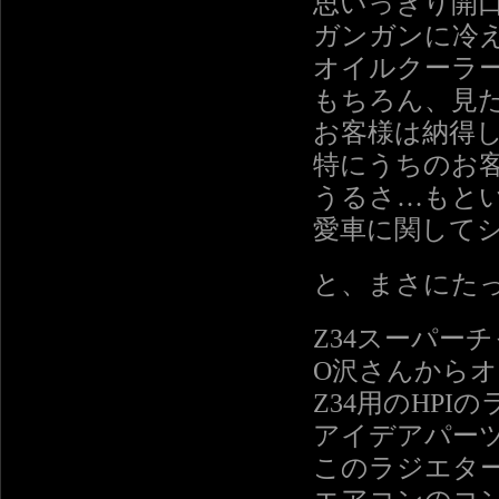
思いっきり開
ガンガンに冷
オイルクーラ
もちろん、見
お客様は納得
特にうちのお
うるさ…もと
愛車に関して
と、まさにた
Z34スーパー
O沢さんから
Z34用のHP
アイデアパー
このラジエタ