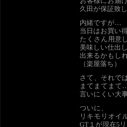
お客様にお届
久田が保証致
内緒ですが…
当日はお買い
たくさん用意
美味しい仕出
出来るかもし
（楽屋落ち）
さて、それで
まてまてまて
言いにくい大
ついに、
リキモリオイ
GT１が現在5リ