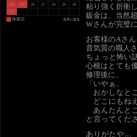
粘り強く折衝
24
25
26
27
28
29
30
31
鈑金は、当然
休業日
当月に戻る
Wさんが完璧
お客様のAさん
昔気質の職人
ちょっと怖い
心根はとても
修理後に、
「いやぁ、
おかしなとこ
どこにもね
あんたんとこ
と言ってくだ
ありがたや…