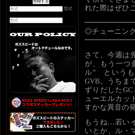
れた際はぜひ
型式
━━━━━━
◎チューニン
━━━━━━
さて、今週は
が、もう一つ
ル” という
GVB。うち
ずりだしたG
ューエルカッ
すかな異音の発
もうね…若い
いとか、ル・