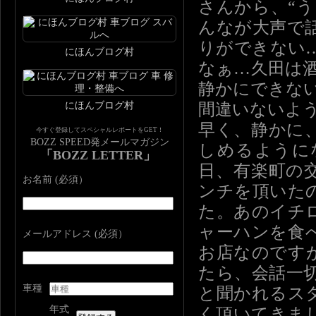
さんから、“
んなが大声で
りができない
にほんブログ村
なぁ…久田は
静かにできな
にほんブログ村
間違いないよ
早く、静かに
今すぐ登録してスペシャルレポートをGET！
BOZZ SPEED発メールマガジン
しめるように
「BOZZ LETTER」
日、有楽町の
お名前 (必須）
ンチを頂いた
た。あのイチ
ャーハンを食
メールアドレス (必須）
お店なのです
たら、会話一
車種
と聞かれるス
年式
く頂いてきま