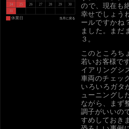
ので、現在も
24
25
26
27
28
29
30
31
幸せでしょう
休業日
当月に戻る
ールですかね
ました。まだ
３。
このところち
若いお客様で
イアリングシ
車両のチェッ
いろいろガタ
ューニングし
ながら、まず
調子がいいの
すめしておき
恐ろしい事例