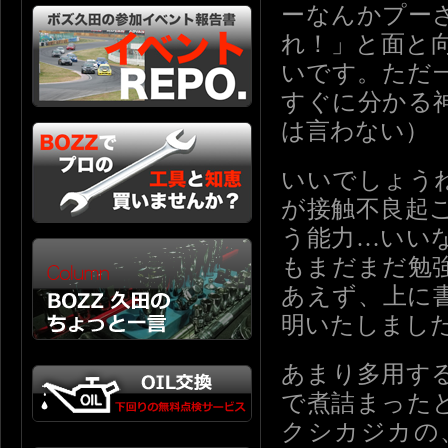
ーなんかプー
れ！」と面と
いです。ただ
すぐに分かる
は言わない）
いいでしょう
が接触不良起
う能力…いい
もまだまだ勉
あえず、上に
明いたしまし
あまり多用す
で煮詰まった
クシカジカの