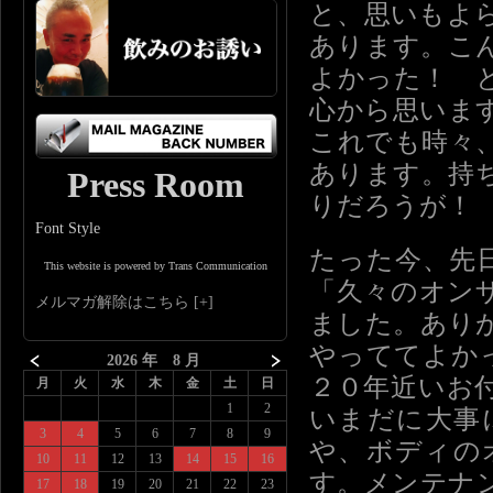
と、思いもよ
あります。こ
よかった！ 
心から思いま
これでも時々
あります。持
Press Room
りだろうが！
Font Style
たった今、先
This website is powered by Trans Communication
「久々のオン
メルマガ解除はこちら
ました。あり
やっててよか
2026 年 8 月
２０年近いお
月
火
水
木
金
土
日
1
2
いまだに大事
3
4
5
6
7
8
9
や、ボディの
10
11
12
13
14
15
16
す。メンテナ
17
18
19
20
21
22
23