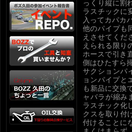
っくり縦に割
ラスチックに
入ってカパカ
他のパイプも
えさせてくだ
えられる限り
ホースで引き
側はひたすら
サクションパ
ョンパイプと
も新品に交換
ャバラが縮み
ラスチック化
クスを取り付
付けることに
まくはまらず