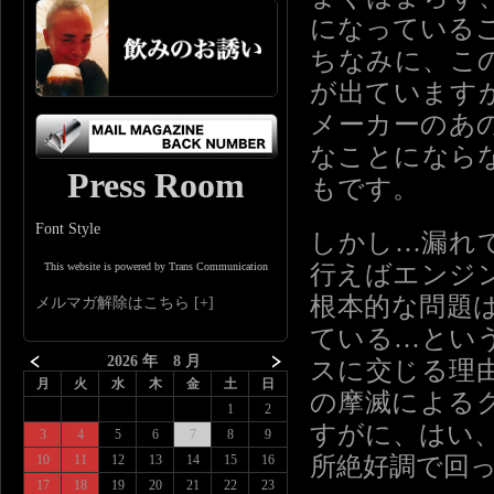
になっている
ちなみに、こ
が出ています
メーカーのあ
なことになら
Press Room
もです。
Font Style
しかし…漏れ
行えばエンジ
This website is powered by Trans Communication
根本的な問題
メルマガ解除はこちら
ている…とい
2026 年 8 月
スに交じる理
月
火
水
木
金
土
日
の摩滅による
1
2
すがに、はい
3
4
5
6
7
8
9
所絶好調で回
10
11
12
13
14
15
16
17
18
19
20
21
22
23