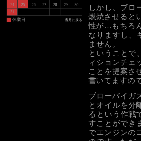
24
25
26
27
28
29
30
しかし、ブロ
31
燃焼させると
休業日
当月に戻る
性が…もちろ
なりますし、
ません。
ということで
ィションチェ
ことを提案さ
書いてますの
ブローバイガ
とオイルを分
るという作戦
すことができ
でエンジンの