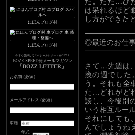
た。ただ…ひ
は呆れるほど
し方ができた
にほんブログ村
━━━━━━
◎最近のお仕
にほんブログ村
━━━━━━
今すぐ登録してスペシャルレポートをGET！
BOZZ SPEED発メールマガジン
さて…先週は
「BOZZ LETTER」
換の週でした
お名前 (必須）
う。それも全
た…どれがど
談し、今後別
メールアドレス (必須）
いう相互ルー
それにしても
車種
んでしょうね
年式