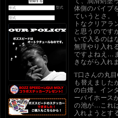
て、潤滑剤塗
体側のパイプ
型式
ていうとさ。
トなクリアラ
と思うのです
いで入るのは
無理やり入れ
ですよねえ…
きながら入れ
T口さんの丸目
も替えました
の白煙。イン
ーバイホース
の池が…これ
入れようとす