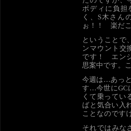
たのですが、
ボディに負担
く、S木さん
ぉ！！ 楽だ
ということで
ンマウント交
です！ エン
思案中です。
今週は…あっと
す…今世にG
くて乗ってい
ばと気合い入
ことなのです
それではみな