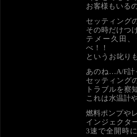
お客様もいる
セッティング
その時だけつ
テメー久田、
べ！！
というお叱り
あのね…A/F
セッティング
トラブルを察
これは水温計
燃料ポンプや
インジェクタ
3速で全開時に