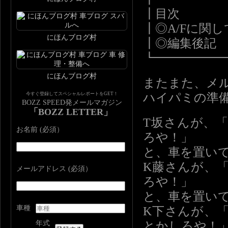
┃目次
┃◎A/Fに関
にほんブログ村
┃◎編集後記
┗━━━━━
にほんブログ村
またまた、メ
今すぐ登録してスペシャルレポートをGET！
ハイパミの準
BOZZ SPEED発メールマガジン
「BOZZ LETTER」
T坂さんが、
お名前 (必須）
ろや！」
と、車を置い
K藤さんが、
メールアドレス (必須）
ろや！」
と、車を置い
車種
K下さんが、
年式
とかしろや！