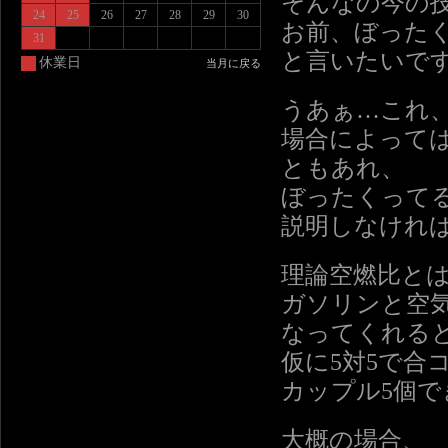
そんなの今の
24
25
26
27
28
29
30
お前、ぼった
31
と言いたいで
休業日
当月に戻る
うあぁ…これ
場合によって
ともあれ、
ぼったくって
説明しなけれ
理論空燃比と
ガソリンと空
なってくれる
仮に5対5で合
カップル5個で
大概の場合、