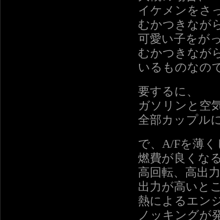
イケメンをさ
むかつきなが
可愛い子をが
むかつきなが
いるものなの
要するに、
ガソリンと空
全部カップル
で、A/Fを薄
燃費が良くな
高回転、高出
出力が高いと
熱によるエン
ノッキングが