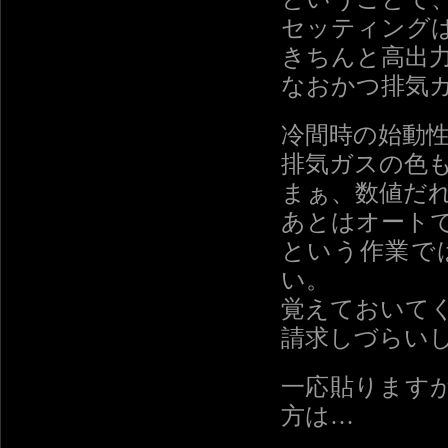
セッティング
きちんと高出
なおかつ排気
冷間時の始動
排気ガスの色
まぁ、数値だ
あとはオート
という作業で
い。
覚えておいて
請求しづらい
一応貼りますが
方は…