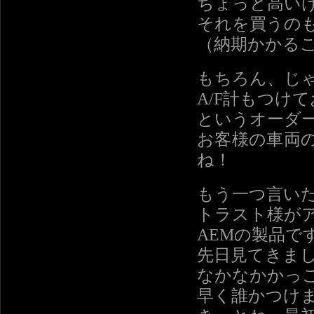
ちょっと高い
それを買うの
（納期かかる
もちろん、じ
A/F計もつけ
というオーダ
お客様の車両
ね！
もう一つ言い
トラスト様がア
AEMの製品で
先日見てきま
なかなかかっ
早く誰かつけ