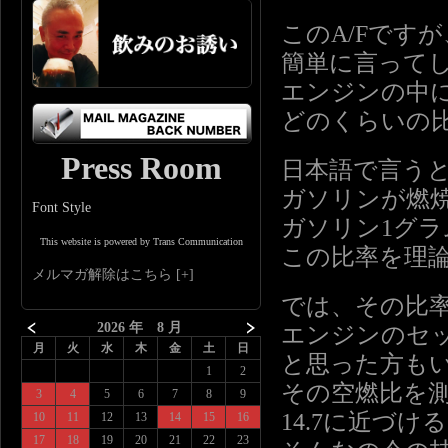
このA/Fですが
簡単に言って
エンジンの中
どのくらいの
Press Room
日本語で言う
ガソリンが燃
Font Style
ガソリン1グラ
This website is powered by Trans Communication
この比率を理
メルマガ解除はこちら
では、その比
2026 年 8 月
エンジンのセ
月
火
水
木
金
土
日
と思った方も
1
2
その空燃比を
3
4
5
6
7
8
9
14.7に近づ
10
11
12
13
14
15
16
17
18
19
20
21
22
23