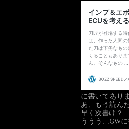
に書いてあり
あ、もう読ん
早く次書け？
ううう…GW