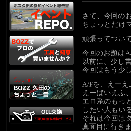
━━━━━━
さて、今回の
ちょっとだけ
頑張ってつい
今回のお題はA
以前に、少し
今回はもう少
A/Fを、えー
えーばいえふ
エロ系のもっ
したい人もい
それは今回は
真面目に行き