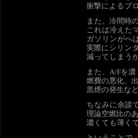
衝撃によるブ
また、冷間時
これは冷えた
ガソリンがへ
実際にシリン
減ってしまう
また、A/Fを
燃費の悪化、
黒煙の発生な
ちなみに余談
理論空燃比の
濃くても薄く
ということで