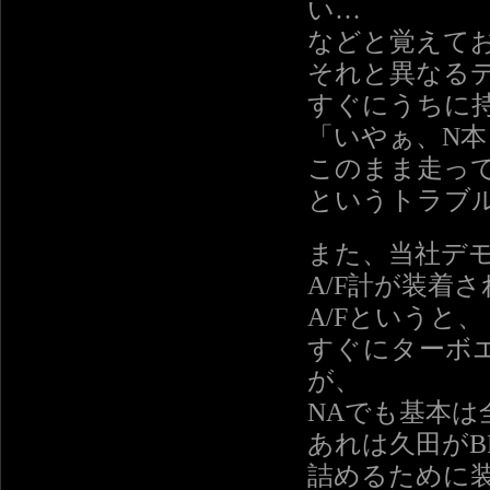
い…
などと覚えて
それと異なる
すぐにうちに
「いやぁ、N
このまま走っ
というトラブ
また、当社デモ
A/F計が装着
A/Fというと、
すぐにターボ
が、
NAでも基本は
あれは久田がB
詰めるために