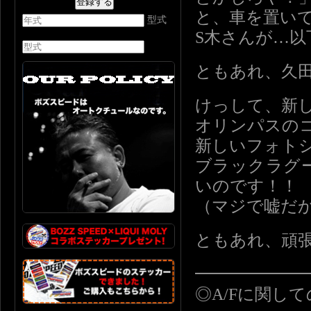
と、車を置い
型式
S木さんが…以
ともあれ、久
けっして、新
オリンパスの
新しいフォト
ブラックラグ
いのです！！
（マジで嘘だ
ともあれ、頑
━━━━━━
◎A/Fに関し