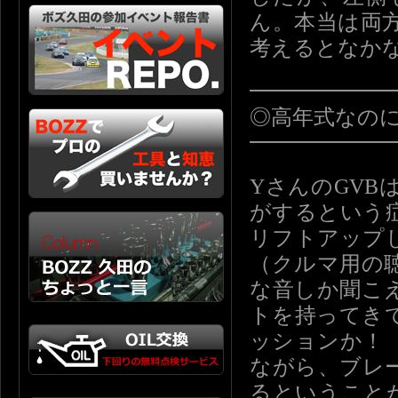
ん。本当は両
考えるとなか
━━━━━━
◎高年式なの
━━━━━━
YさんのGV
がするという
リフトアップ
（クルマ用の
な音しか聞こ
トを持ってき
ッションか！
ながら、ブレ
るということ