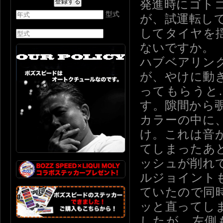
発進時にゴト
型式
が、試運転し
してタイヤを
ないですか。
ハブベアリン
が、やけに動
ってもらうと
す。隙間から
カラーの中に
け。これは音
てしまったあ
ッシュが削れ
ルジョイント
ていたので同
ッと直ってし
したが、左側