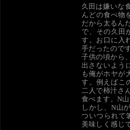
久田は嫌いな
んどの食べ物
だから太るん
で、その久田
す。お口に入
手だったので
子供の頃から
出さないよう
も俺がホヤが
す。例えばこ
二人で柿汁さ
食べます。N
しかし、N山
ついつられて
美味しく感じ