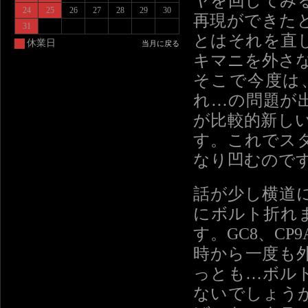
ヤを回してみ
24
25
26
27
28
29
30
再現ができた
31
とはそれを直
休業日
当月に戻る
キマニを外さ
そこで今度は
れ…の問題が
が比較的新し
す。これでス
なり凹むので
話が少し横道
にボルト折れ
す。GC8、CP
時から一度も
っとも…ボル
ないでしょう