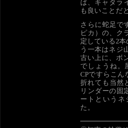
ば、キャタラ
も良いことだ
さらに蛇足です
ピカ）の、ク
定している2
う一本はネジ
古い上に、ボ
でしょうね。
CPですらこ
折れても当然
リンダーの固
ートというネ
た。
━━━━━━