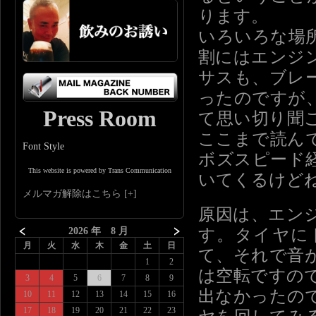
ります。
いろいろな場
割にはエンジ
サスも、ブレ
ったのですが
Press Room
て思い切り聞
ここまで読ん
Font Style
ボズスピード
This website is powered by Trans Communication
いてくるけど
メルマガ解除はこちら
原因は、エン
す。タイヤに
2026 年 8 月
月
火
水
木
金
土
日
て、それで音
1
2
は空転ですの
3
4
5
6
7
8
9
出なかったの
10
11
12
13
14
15
16
17
18
19
20
21
22
23