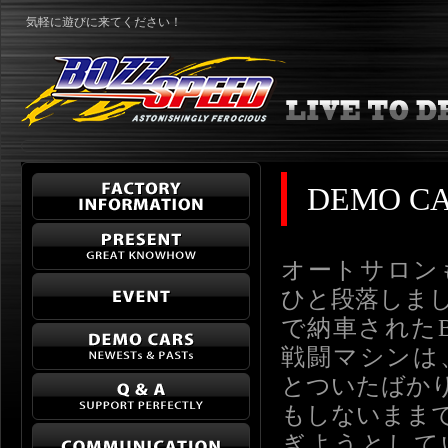
気軽に遊びに来てください！
DEMO CA
オートサロン
ひと段落しま
で納車されたBO
戦闘マシンは
とついたばか
もしないまま
ぎようとして