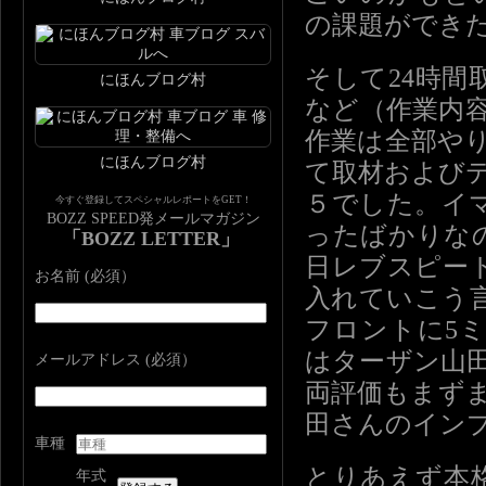
の課題ができ
そして24時
にほんブログ村
など（作業内
作業は全部やり
にほんブログ村
て取材および
５でした。イ
今すぐ登録してスペシャルレポートをGET！
BOZZ SPEED発メールマガジン
ったばかりなの
「BOZZ LETTER」
日レブスピー
お名前 (必須）
入れていこう
フロントに5
はターザン山
メールアドレス (必須）
両評価もまず
田さんのイン
車種
とりあえず本
年式