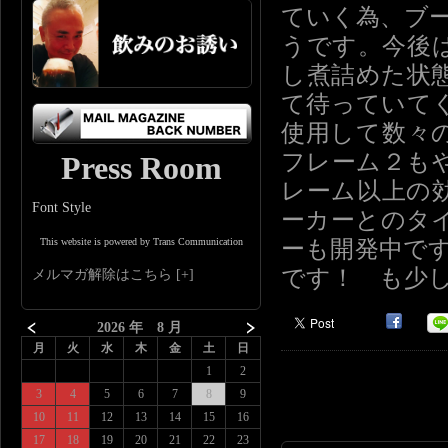
ていく為、ブ
うです。今後
し煮詰めた状
て待っていて
使用して数々
フレーム２も
Press Room
レーム以上の
Font Style
ーカーとのタ
ーも開発中です
This website is powered by Trans Communication
です！ も少
メルマガ解除はこちら
2026 年 8 月
月
火
水
木
金
土
日
1
2
3
4
5
6
7
8
9
10
11
12
13
14
15
16
17
18
19
20
21
22
23