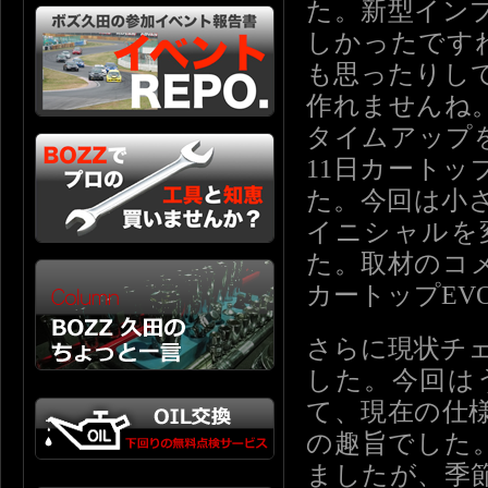
た。新型イン
しかったです
も思ったりし
作れませんね
タイムアップ
11日カート
た。今回は小
イニシャルを
た。取材のコ
カートップEV
さらに現状チェ
した。今回は
て、現在の仕
の趣旨でした
ましたが、季