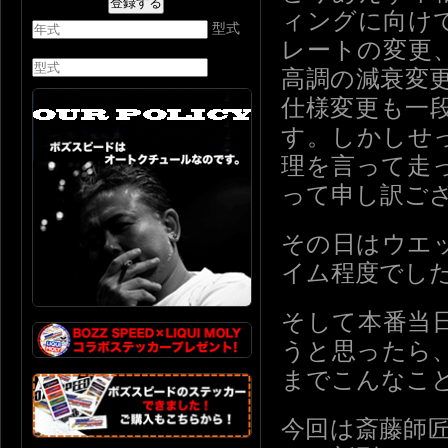
ィングに向け
型式
レートの変更
高調の減衰変
仕様変更も一
す。しかしせ
理を言って走
って申し訳ご
その日はウエ
イム程度でし
そして本番当
うと思ったら
までこんなこ
今回は斎藤師