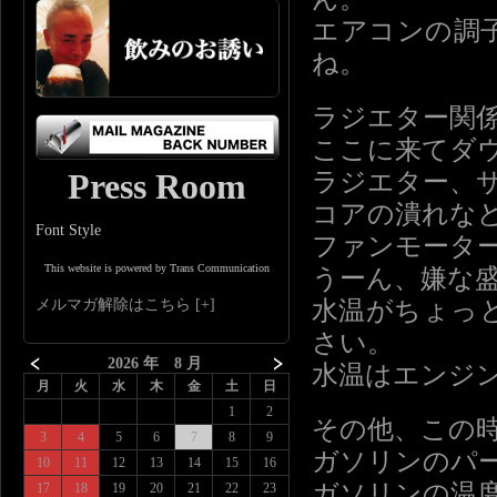
エアコンの調
ね。
ラジエター関
ここに来てダ
Press Room
ラジエター、
コアの潰れな
Font Style
ファンモータ
This website is powered by Trans Communication
うーん、嫌な
水温がちょっ
メルマガ解除はこちら
さい。
2026 年 8 月
水温はエンジ
月
火
水
木
金
土
日
1
2
その他、この
3
4
5
6
7
8
9
ガソリンのパ
10
11
12
13
14
15
16
ガソリンの温
17
18
19
20
21
22
23