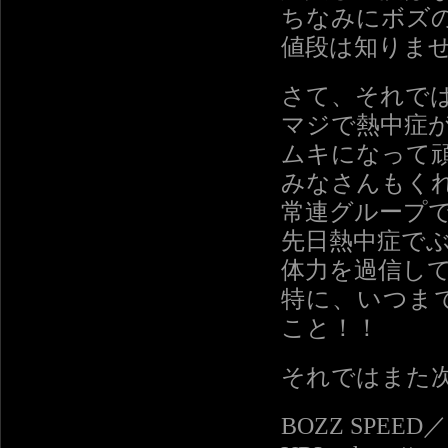
ちなみにボズ
値段は知りま
さて、それで
マジで熱中症
ムキになって
みなさんもく
常連グループ
先日熱中症で
体力を過信し
特に、いつま
こと！！
それではまた
BOZZ SPEE