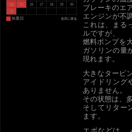
24
25
26
27
28
29
30
ブレーキのエ
31
エンジンが不
休業日
当月に戻る
これは、まる
ルですが、
燃料ポンプを
ガソリンの量
現れます。
大きなタービ
アイドリング
ありません。
その状態は、
そしてリター
ます。
エボなどは、