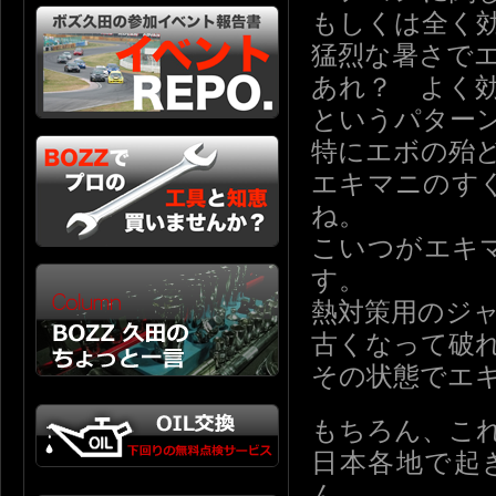
もしくは全く
猛烈な暑さで
あれ？ よく
というパター
特にエボの殆
エキマニのす
ね。
こいつがエキ
す。
熱対策用のジ
古くなって破
その状態でエ
もちろん、こ
日本各地で起
ん。