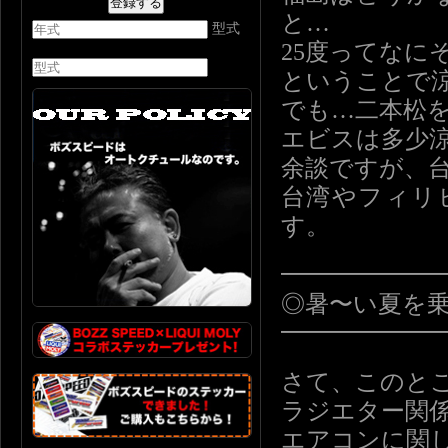
と…
型式
25度ってなに
ということで
でも…二本松を
エビスは多少
余談ですが、台
台湾やフィリ
す。
━━━━━━
◎暑〜い夏を
━━━━━━
さて、このと
ラジエター関
エアコンに関