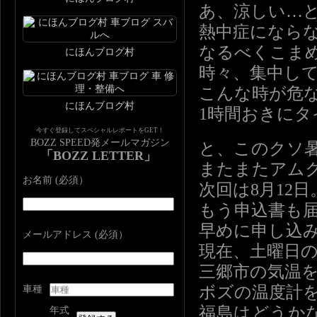
あ、涼しい…
熱中症になら
なるべくこま
にほんブログ村
時々、集中し
こんな時が危
にほんブログ村
1時間おきに
今すぐ登録してスペシャルレポートをGET！
BOZZ SPEED発メールマガジン
と、このクソ
「BOZZ LETTER」
またまたアム
お名前 (必須）
次回は8月12
もう申込書も
早めに申し込
メールアドレス (必須）
現在、土曜日の
三郷市の気温を
ボズの温度計を
車種
福島はどうか
年式