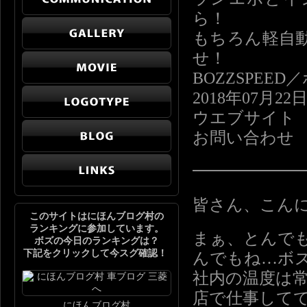
ら！
もちろん軽自
せ！
BOZZSPE
2018年07月22
ウエブサイト http:
お問い合わせ info
━━━━━━
皆さん、こん
このサイトはにほんブログ村の
ランキングに参加しています。
まぁ、とんで
ボズの今日のランキングは？
下記をクリックして今スグ確認！
んでもね…ボ
社内の温度は常
店で仕事して
にほんブログ村