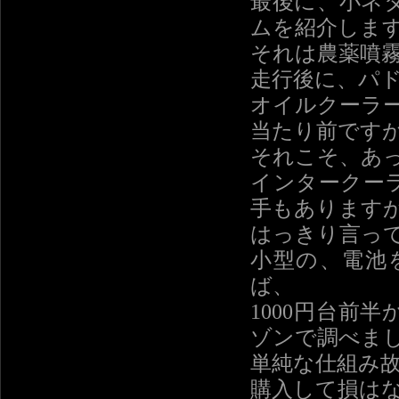
最後に、小ネ
ムを紹介しま
それは農薬噴
走行後に、パ
オイルクーラ
当たり前です
それこそ、あ
インタークー
手もあります
はっきり言っ
小型の、電池
ば、
1000円台前
ゾンで調べま
単純な仕組み
購入して損は