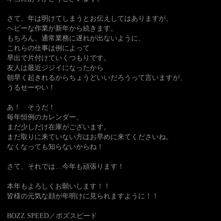
さて、年は明けてしまうとお伝えしてはありますが、
ヘビーな作業が新年から続きます。
もちろん、通常業務に遅れが出ないように、
これらの仕事は例によって
早出で片付けていくつもりです。
友人は最近ジジイになったから
朝早く起きれるからちょうどいいだろうって言いますが、
うるせーやい！
あ！ そうだ！
毎年恒例のカレンダー、
まだ少しだけ在庫がございます。
まだ取りに来ていない方はお早めに来てくださいね。
なくなっても知らないからね！
さて、それでは…今年も頑張ります！
本年もよろしくお願いします！！
皆様の元気な顔が年明けに見られますように！！
BOZZ SPEED／ボズスピード