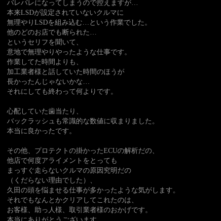
バレバレになってしまうので控えますが…
本来LSDが設定されていないクルマに
無理やりLSDを組み込む…という作業でした。
他のどのお店でも断られた…
というセリフを聞いて、
意地で無理やりやったような仕事です。
作業してた時間よりも、
加工業者様と話していた時間のほうが
長かったんじゃないかな…
それにしても終わって何よりです。
心配していた歯当たり、
バックラッシュも常識的な数値に収まりました。
本当に良かったです。
その他、プロテクトの掛かったECUの解析だの、
他店で何度アライメントをとっても
まっすぐ走らないクルマの原因究明だの
（くだらない理由でした）、
久田の頭を悩ませる仕事が多かったような気がします。
それでもなんとかクリアしてこれたのは、
お客様、助っ人様、取引業者様のおかげです。
本当にありがとうございます。