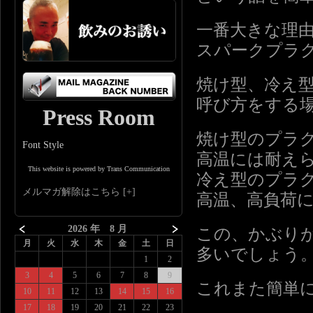
一番大きな理
スパークプラ
焼け型、冷え
呼び方をする
Press Room
焼け型のプラ
Font Style
高温には耐え
This website is powered by Trans Communication
冷え型のプラ
メルマガ解除はこちら
高温、高負荷
2026 年 8 月
この、かぶり
月
火
水
木
金
土
日
多いでしょう
1
2
3
4
5
6
7
8
9
これまた簡単
10
11
12
13
14
15
16
17
18
19
20
21
22
23