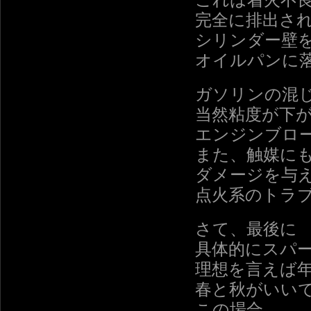
これは着火不
完全に排出さ
シリンダー壁
オイルパンに
ガソリンの混
当然粘度が下
エンジンブロ
また、触媒に
ダメージを与
点火系のトラ
さて、最後に
具体的にスパ
理想を言えば年
春と秋がいい
この場合、