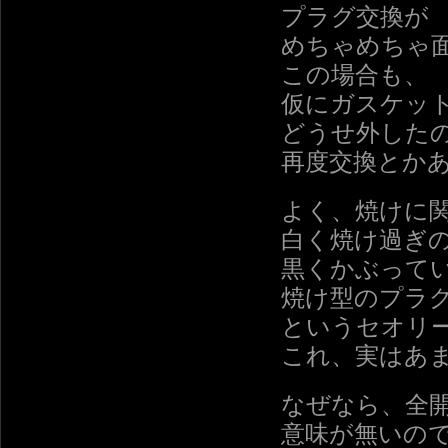
プラグ交換が
めちゃめちゃ
この場合も、
仮にガスケッ
どうせ外した
再度交換とか
よく、焼けに
白く焼け過ぎ
黒くかぶって
焼け型のプラ
というセオリ
これ、実はあ
なぜなら、全
意味が無いの