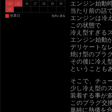
エンジン始動
24
25
26
27
28
29
30
当たり前の話
31
休業日
当月に戻る
エンジンは冷
この状態で
冷え型すぎる
エンジン始動
デリケートな
焼け型のプラ
その後に冷え
ということも
そこで、チュ
少し冷え型の
装着する事が
このプラグ交
単純に熱価を