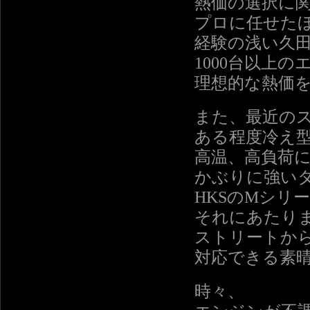
熱価の選択に
プロに任せた
経験の浅い久
1000台以上
理想的な熱価
また、最近の
ある程度冷え
高温、高負荷
かぶりに強い
HKSのMシリ
それにあたり
ストリートか
対応できる素
時々、