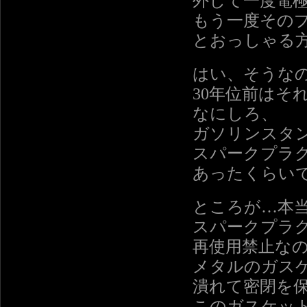
外して一度電
もう一度その
とおっしゃる
はい、そうな
30年位前はそ
なにしろ、
ガソリンスタ
スパークプラ
あったくらい
ところが…本
スパークプラ
再使用禁止な
メタルのガス
潰れて密閉を
このガスケッ