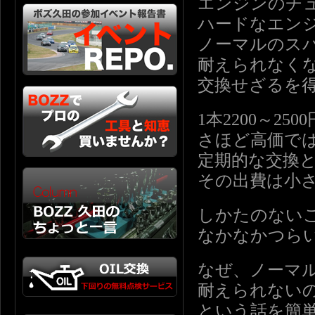
エンジンのチ
ハードなエン
ノーマルのス
耐えられなく
交換せざるを
1本2200～250
さほど高価で
定期的な交換
その出費は小
しかたのない
なかなかつら
なぜ、ノーマ
耐えられない
という話を簡