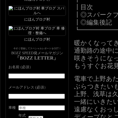
┃目次
┃◎スパーク
にほんブログ村
┃◎編集後記
┗━━━━━
にほんブログ村
暖かくなって
今すぐ登録してスペシャルレポートをGET！
通勤路の途中
BOZZ SPEED発メールマガジン
咲きそうにな
「BOZZ LETTER」
もうすぐお花
お名前 (必須）
電車で上野あ
ぶらつきたい
メールアドレス (必須）
上野、浅草は
一緒にいきた
車種
遠慮なくおっ
年式
ディープなと