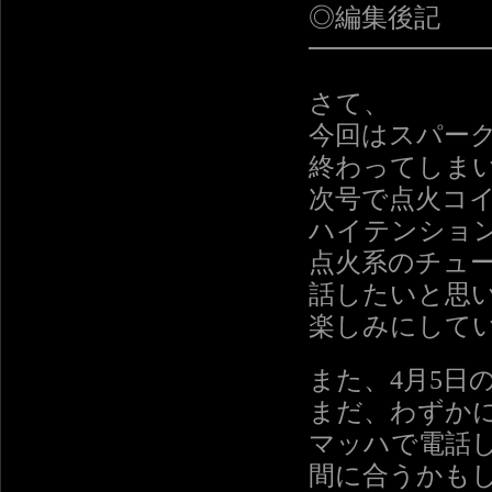
◎編集後記
━━━━━━
さて、
今回はスパー
終わってしま
次号で点火コ
ハイテンショ
点火系のチュ
話したいと思
楽しみにして
また、4月5日
まだ、わずか
マッハで電話
間に合うかも