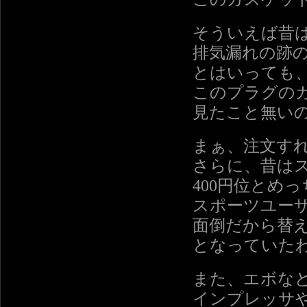
そういえば昔
排気漏れの跡
とはいっても
このプラグの
見たこと無い
まぁ、注文す
さらに、昔は
400円位とめ
スポーツユー
面倒だから替
となっていた
また、エボな
インプレッサや