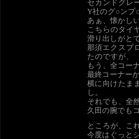
セカンドグレ
Y社のグ○ンプ
あぁ、懐かし
こちらのタイ
滑り出しがと
那須エクスプ
たのですが、
もう、全コー
最終コーナーか
横に向けたま
し。
それでも、全
久田の腕でも
ところが、こ
今度はぐっと