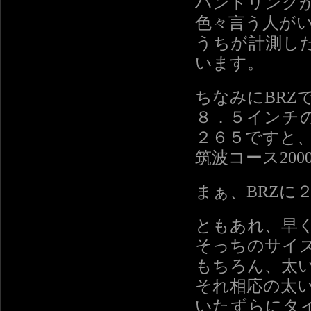
ハンドリング
色々言う人が
うちが計測し
います。
ちなみにBRZ
８．５インチ
２６５ですと
筑波コース20
まぁ、BRZに
ともあれ、早
そっちのサイ
もちろん、太
それ相応の太
いたずらにタ