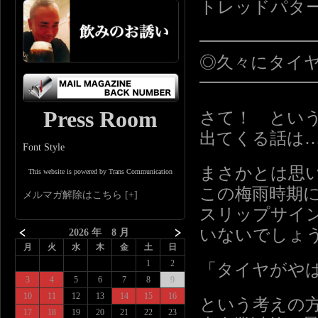
トレッドパタ
━━━━━━
◎久々にタイ
━━━━━━
Press Room
さて！ とい
出てくる話は
Font Style
まさかとは思
This website is powered by Trans Communication
この梅雨時期
メルマガ解除はこちら
スリップサイ
いないでしょ
2026 年 8 月
月
火
水
木
金
土
日
1
2
「タイヤがや
3
4
5
6
7
8
9
10
11
12
13
14
15
16
という考えの
17
18
19
20
21
22
23