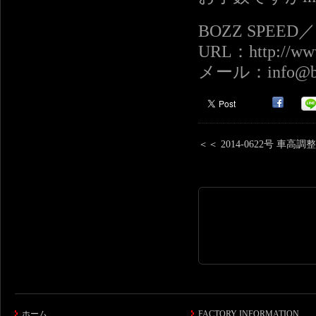
BOZZ SPEE
URL：http://www
メール：info@boz
＜＜ 2014-0622号 車高
ホーム
FACTORY INFORMATION