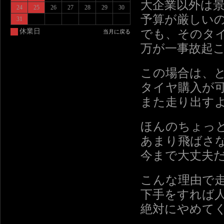
大企業以外は
24
25
26
27
28
29
30
予算が厳しい
31
でも、そのタ
休業日
当月に戻る
万が一事故起
この場合は、
タイヤ購入が
また走り出す
ほんのちょっ
あまり飛ばさ
今まで大丈夫
こんな理由で
下手をすれば
絶対にやめて