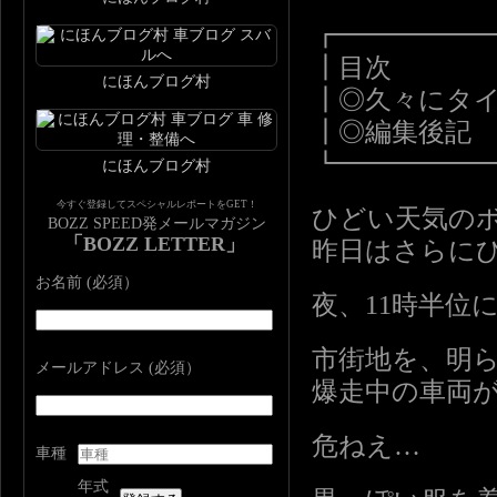
┏━━━━━
┃目次
にほんブログ村
┃◎久々にタ
┃◎編集後記
┗━━━━━
にほんブログ村
今すぐ登録してスペシャルレポートをGET！
ひどい天気の
BOZZ SPEED発メールマガジン
「BOZZ LETTER」
昨日はさらに
お名前 (必須）
夜、11時半位
市街地を、明ら
メールアドレス (必須）
爆走中の車両
危ねえ…
車種
年式