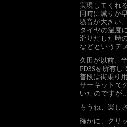
実現してくれ
同時に減りが
騒音が大きい
タイヤの温度
滑りだした時
などというデ
久田が以前、
FD3Sを所有
普段は街乗り
サーキットで
いたのですが
もうね、楽し
確かに、グリ