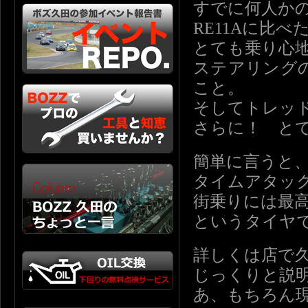
すでに何人か
RE11Aに比
とても乗り心
ステアリング
こと。
そしてトレッ
さらに！ と
簡単に言うと
タイムアタッ
街乗りには最
というタイヤ
詳しくは店で
じっくりと説
あ、もちろん