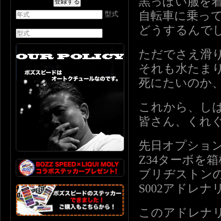
黒っぽい服を
自転車に乗っ
型式
どうするんで
ただでさえ滑
それも水たま
死にたいのか
これから、し
皆さん、くれ
先日オプショ
Z34ターボを
ブリヂストン
S002アドレ
このアドレナ