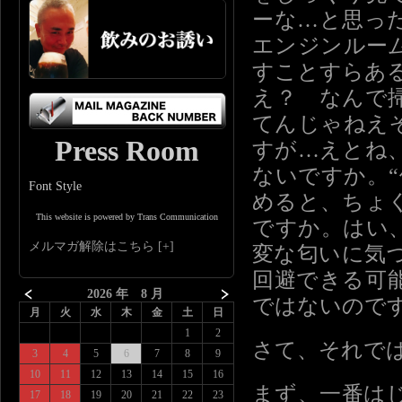
ーな…と思っ
エンジンルー
すことすらあ
え？ なんで
てんじゃねえ
Press Room
すが…えとね
ないですか。
Font Style
めると、ちょ
This website is powered by Trans Communication
ですか。はい
メルマガ解除はこちら
変な匂いに気
回避できる可
2026 年 8 月
ではないので
月
火
水
木
金
土
日
1
2
さて、それで
3
4
5
6
7
8
9
10
11
12
13
14
15
16
まず、一番は
17
18
19
20
21
22
23