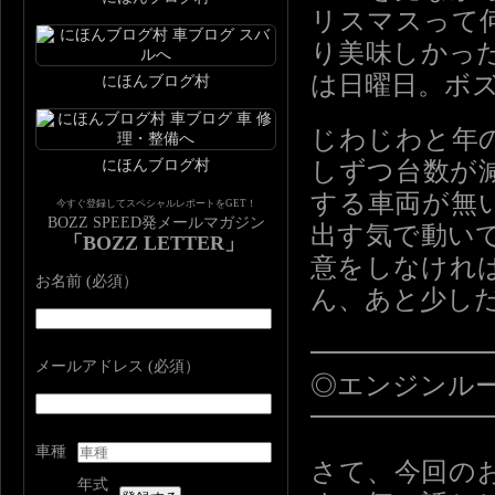
リスマスって
り美味しかっ
は日曜日。ボ
にほんブログ村
じわじわと年
にほんブログ村
しずつ台数が
する車両が無
今すぐ登録してスペシャルレポートをGET！
BOZZ SPEED発メールマガジン
出す気で動い
「BOZZ LETTER」
意をしなけれ
お名前 (必須）
ん、あと少し
━━━━━━
メールアドレス (必須）
◎エンジンル
━━━━━━
車種
さて、今回の
年式