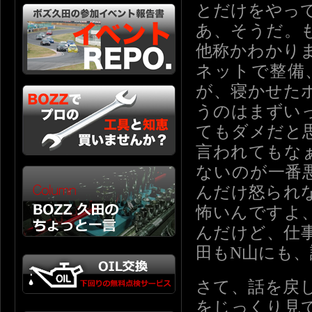
とだけをやっ
あ、そうだ。
他称かわかり
ネットで整備
が、寝かせた
うのはまずい
てもダメだと
言われてもな
ないのが一番
んだけ怒られ
怖いんですよ
んだけど、仕
田もN山にも
さて、話を戻
をじっくり見