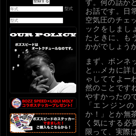
す。何の話か
型式
お話です。日
空気圧のチェ
ックをしまし
たときに、も
かがでしょう
まず、ボンネ
と…メカに詳
ゃしててよー
然のことです
やすかったの
「エンジンの
か！」とか無
く気にする必
限って、実際