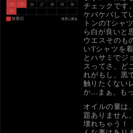
チェックです
24
25
26
27
28
29
30
31
ケバケバして
休業日
当月に戻る
トンのTシャ
ら白が良いと
ウエスそのも
いTシャツを
とハサミでジ
スってさ、ど
れがもし、黒
触りたくない
か…まぁ、も
オイルの量は
題ありません
壊れちゃう！
んな事はあり