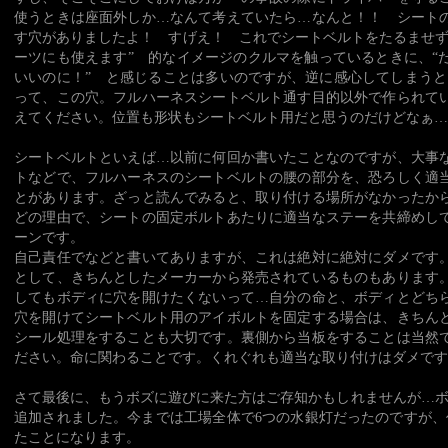
使うときは座面外しか…なんて考えていたら…なんと！！ シート
す穴がありましたよ！ すげえ！ これでシートベルトをたるませず
ーツにも使えます” 的なイメージのクルマを触っているときに、“
いいのに！” と感じることは多いのですが、逆に感心してしまうと
って、この穴。フルハーネスシートベルト通す目的以外で作られて
えてください。位置も形状もシートベルト用だと思うのだけどなぁ…
シートベルトといえば…以前に何回か書いたことなのですが、大事
トなどで、フルハーネスのシートベルトの腰の部分を、恐ろしく適
とがあります。ざっと読んでみると、取り付ける場所がなかったか
どの理由で、シートの固定ボルトあたりに適当なステーを共締めし
ーンです。
自己責任でなどと書いてありますが、これは絶対に絶対にダメです
として、きちんとしたメーカーから発売されているものもあります
してもボディに穴を開けたくないって…自分の命と、ボディとどち
穴を開けてシートベルト用のアイボルトを固定する場合は、きちん
シール処理をすることも大切です。裏側から当板をすることは当然
ださい。命に関わることです。くれぐれも適当な取り付けはダメです
さて最後に、もうボズに遊びに来た方はご存知かもしれませんが…ボ
追加されました。今までは工場全体で6つの水銀灯だったのですが、
たことになります。