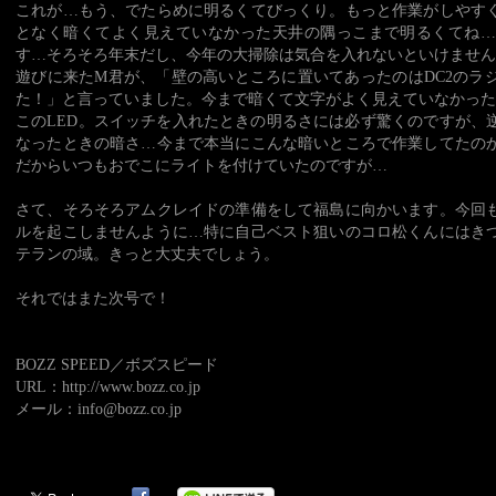
これが…もう、でたらめに明るくてびっくり。もっと作業がしやす
となく暗くてよく見えていなかった天井の隅っこまで明るくてね
す…そろそろ年末だし、今年の大掃除は気合を入れないといけません
遊びに来たM君が、「壁の高いところに置いてあったのはDC2のラ
た！」と言っていました。今まで暗くて文字がよく見えていなかった
このLED。スイッチを入れたときの明るさには必ず驚くのですが、
なったときの暗さ…今まで本当にこんな暗いところで作業してたの
だからいつもおでこにライトを付けていたのですが…
さて、そろそろアムクレイドの準備をして福島に向かいます。今回
ルを起こしませんように…特に自己ベスト狙いのコロ松くんにはき
テランの域。きっと大丈夫でしょう。
それではまた次号で！
BOZZ SPEED／ボズスピード
URL：http://www.bozz.co.jp
メール：info@bozz.co.jp