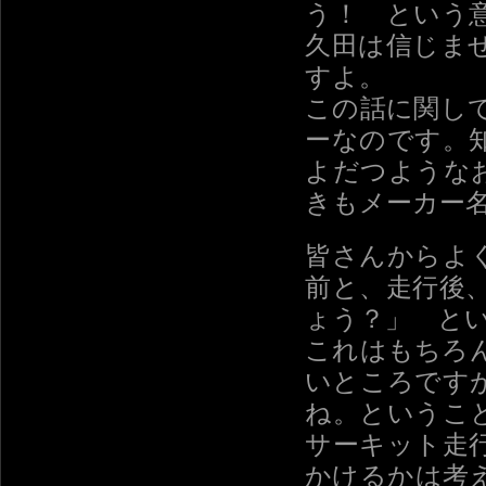
う！ という
久田は信じま
すよ。
この話に関し
ーなのです。
よだつような
きもメーカー
皆さんからよ
前と、走行後
ょう？」 と
これはもちろ
いところです
ね。というこ
サーキット走
かけるかは考