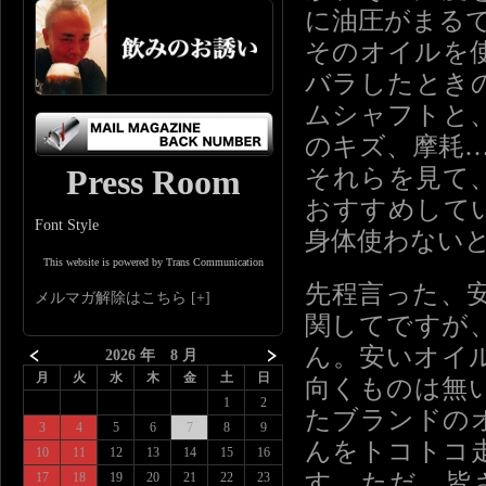
に油圧がまる
そのオイルを
バラしたとき
ムシャフトと
のキズ、摩耗
Press Room
それらを見て
おすすめして
Font Style
身体使わない
This website is powered by Trans Communication
先程言った、
メルマガ解除はこちら
関してですが
ん。安いオイ
2026 年 8 月
月
火
水
木
金
土
日
向くものは無
1
2
たブランドの
3
4
5
6
7
8
9
んをトコトコ
10
11
12
13
14
15
16
す。ただ、皆
17
18
19
20
21
22
23