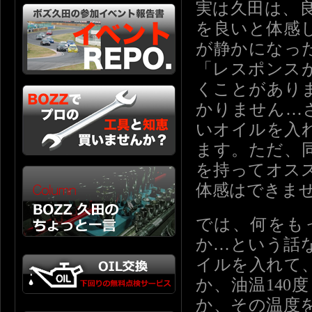
実は久田は、
を良いと体感
が静かになっ
「レスポンス
くことがあり
かりません…さ
いオイルを入
ます。ただ、
を持ってオス
体感はできま
では、何をも
か…という話
イルを入れて
か、油温14
か、その温度