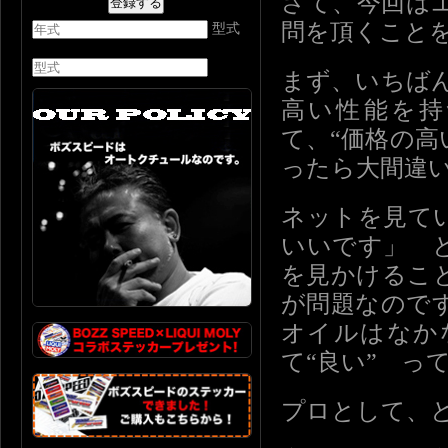
さて、今回は
問を頂くこと
型式
まず、いちば
高い性能を持
て、“価格の
ったら大間違い
ネットを見て
いいです」 
を見かけるこ
が問題なので
オイルはなか
て“良い” っ
プロとして、