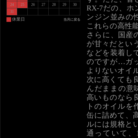
24
25
26
27
28
29
30
RX-7だの、
31
ンジン並みの
休業日
当月に戻る
これらの高性
さらに、国産
が甘々だとい
などを装着し
のですが…ガ
よりないオイ
次に高くても
んだままの意
高いものなら
トのオイルを
缶に詰めて、
ルには規格と
通っていて、