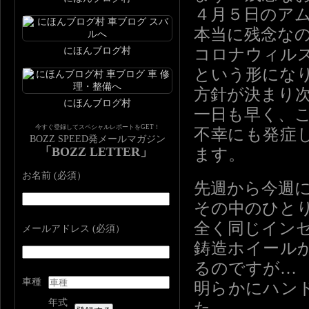
４月５日のア
本当に残念な
にほんブログ村
コロナウィル
という形にな
方針が決まり
にほんブログ村
一日も早く、
今すぐ登録してスペシャルレポートをGET！
不幸にも発症
BOZZ SPEED発メールマガジン
「BOZZ LETTER」
ます。
お名前 (必須）
先週から今週
その中のひと
全く同じイン
メールアドレス (必須）
鋳造ホイール
るのですが…
車種
明らかにハン
年式
た。