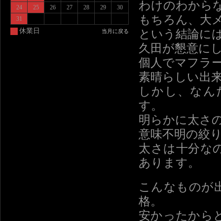
わけのわから
24
25
26
27
28
29
30
もちろん、大
31
休業日
という結論に
当月に戻る
久田が懇意に
個人でマフラ
素晴らしい出
しかし、なん
す。
明らかに太さ
意味不明の絞
太さは十分な
あります。
こんなものが
格。
安かったから