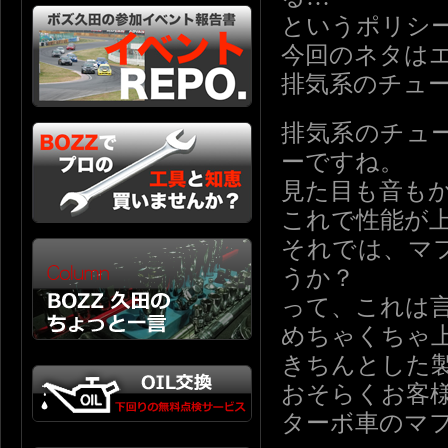
というポリシ
今回のネタは
排気系のチュ
排気系のチュ
ーですね。
見た目も音も
これで性能が
それでは、マ
うか？
って、これは
めちゃくちゃ
きちんとした
おそらくお客
ターボ車のマ