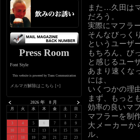
また…久田は
だろう。
実際にマフラ
そんなびっく
というユーザ
Press Room
もちろん、び
と感じるユー
Font Style
あまり速くな
This website is powered by Trans Communication
には、
メルマガ解除はこちら
いくつかの理
まず、もっと
2026 年 8 月
効率の良いマ
月
火
水
木
金
土
日
マフラーを制
1
2
3
4
5
6
7
8
9
大メーカーか
10
11
12
13
14
15
16
ル、
17
18
19
20
21
22
23