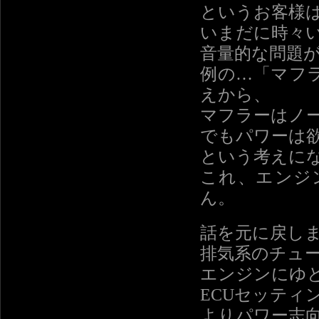
というお客様
いまだに時々
音量的な問題
例の…「マフ
えから、
マフラーはノ
でもパワーは
という考えに
これ、エンジ
ん。
話を元に戻し
排気系のチュ
エンジンにゆ
ECUセッティ
よりパワー志