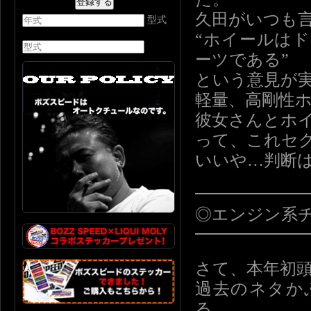
久田がいつも
型式
“ホイールは
ーツである”
という意見が
軽量、高剛性
彼女さんとホ
って、これセ
いいや…判断
━━━━━━
◎エンジン系
━━━━━━
さて、本年初
過去のネタか
る…