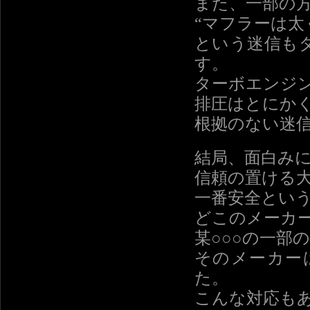
また、一部の
“マフラーは太
という迷信も
す。
ターボエンジ
排圧はとにか
根拠のない迷
結局、面白み
信頼の置ける
一番安全とい
どこのメーカ
某○○○の一部
そのメーカー
た。
こんな対応も