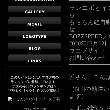
━━━━━━
ランエボとイ
ら！
もちろん軽自
せ！
BOZZSPE
2020年03月02
ウエブサイ
お問い合わ
━━━━━━
皆さん、こん
このサイトはにほんブログ村の
ランキングに参加しています。
ボズの今日のランキングは？
（N山の勘違
下記をクリックして今スグ確認！
ます）
まず…残念な
にほんブログ村