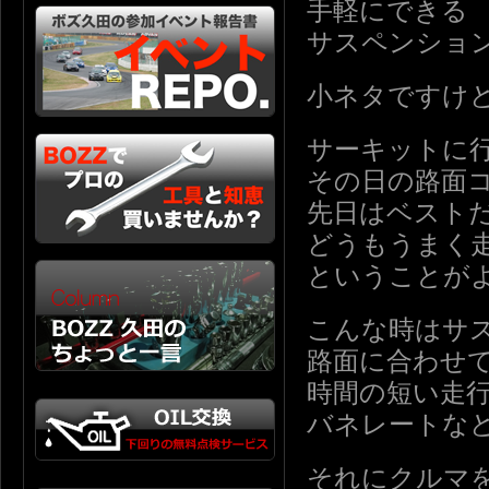
手軽にできる
サスペンショ
小ネタですけ
サーキットに
その日の路面
先日はベスト
どうもうまく
ということが
こんな時はサ
路面に合わせ
時間の短い走
バネレートな
それにクルマ