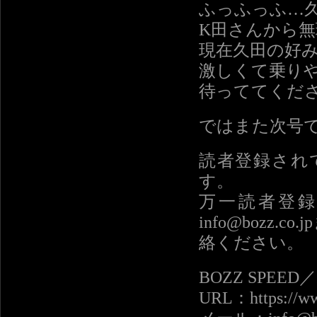
ふっふっふ…
K田さんから
現在久田の好
激しくて乗り
待っててくだ
ではまた次号
読者登録され
す。
万一読者登
info@bozz.co
絡ください。
BOZZ SPEE
URL：https://ww