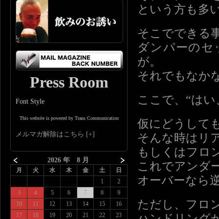
という方も多
そこでできる
ダンパーのセ
が。
それでもなか
Press Room
ここで、“はい
Font Style
This website is powered by Trans Communication
仮にどうして
メルマガ解除はこちら
そんな時はリ
もしくはフロ
2026 年 8 月
これでアンダ
月
火
水
木
金
土
日
オーバーなら
1
2
3
4
5
6
7
8
9
ただし、フロ
10
11
12
13
14
15
16
17
18
19
20
21
22
23
ハンドリング