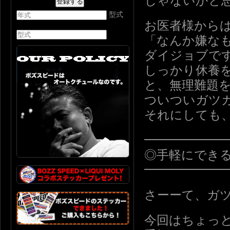
じゃないかと
型式
お医者様から
「なんか嫌な
ダイジョブで
しっかり休養
と、無理難題
ついついガツ
それにしても
━━━━━━
◎手軽にでき
━━━━━━
さーーて、ガ
今回はちょっ