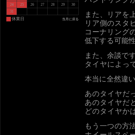
24
25
26
27
28
29
30
31
また、リアを
休業日
当月に戻る
リア側のスタ
コーナリング
低下する可能
また、余談で
タイヤによっ
本当に全然違
あのタイヤだ
あのタイヤだ
どのタイヤか
もう一つの方
ホイールスペ