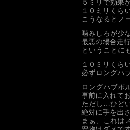
５ミリで効果
１０ミリくら
こうなるとノ
噛みしろが少
最悪の場合走
ということに
１０ミリくら
必ずロングハ
ロングハブボ
事前に入れて
ただし…ひど
絶対に手を出
まぁ、これは
安物はダメで