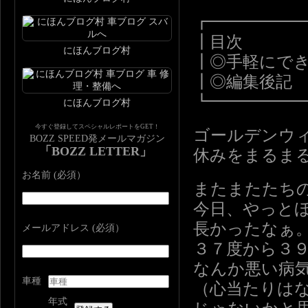
┏━━━━━
┃目次
にほんブログ村
┃◎手軽にで
┃◎編集後記
┗━━━━━
にほんブログ村
今すぐ登録してスペシャルレポートをGET！
ゴールデンウ
BOZZ SPEED発メールマガジン
「BOZZ LETTER」
休みをまるま
お名前 (必須）
またまたたち
今日、やっと
長かったなぁ
メールアドレス (必須）
３７度から３
なんか悪い病
車種
（心当たりは
年式