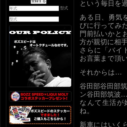
という毎日を
型式
ある日、勇気
びに行ってみ
門前払いかと
方が親切に相
さらに「バイ
お言葉まで頂
それからは…
谷田部谷田部
ン谷田部筑波
なんて生活が
ね。
新車にはいく