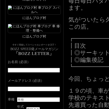
毎日毎日バタ
ます。
にほんブログ村
気がついたら
この店。
にほんブログ村
┏━━━━━
┃目次
今すぐ登録してスペシャルレポートをGET！
BOZZ SPEED発メールマガジン
┃◎サーキッ
「BOZZ LETTER」
┃◎編集後記
お名前 (必須）
┗━━━━━
今回、ちょっ
メールアドレス (必須）
１９の頃、車
学校のテキス
車種
先週買った自
年式