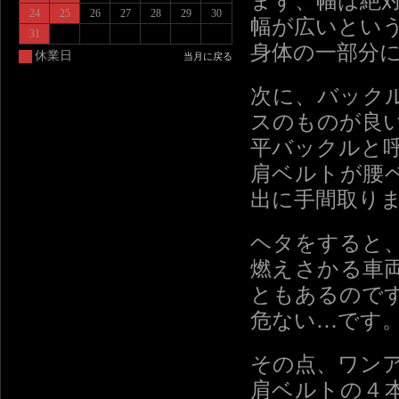
まず、幅は絶
24
25
26
27
28
29
30
幅が広いとい
31
身体の一部分
休業日
当月に戻る
次に、バック
スのものが良
平バックルと
肩ベルトが腰
出に手間取り
ヘタをすると
燃えさかる車
ともあるので
危ない…です
その点、ワン
肩ベルトの４