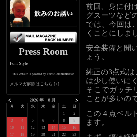
前回、身に付
グスーツなど
では、今回は
くことにしま
安全装備と聞
Press Room
ょう。
Font Style
純正の3点式
This website is powered by Trans Communication
は少し使いに
メルマガ解除はこちら
そこでガッチ
ことが多いの
2026 年 8 月
月
火
水
木
金
土
日
この４点ベル
1
2
ます。
3
4
5
6
7
8
9
10
11
12
13
14
15
16
17
18
19
20
21
22
23