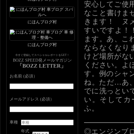
安心してご使
なこと書けま
きます！ ヌ
にほんブログ村
すいですよ！
ます。あ、こ
にほんブログ村
ならなくなり
けど場所がな
今すぐ登録してスペシャルレポートをGET！
BOZZ SPEED発メールマガジン
ください。よ
「BOZZ LETTER」
す。例のシャ
お名前 (必須）
ね。ただ…あ
でに洗っとい
い。そしてカ
メールアドレス (必須）
ふ。
━━━━━━
車種
◎エンジンブロ
年式