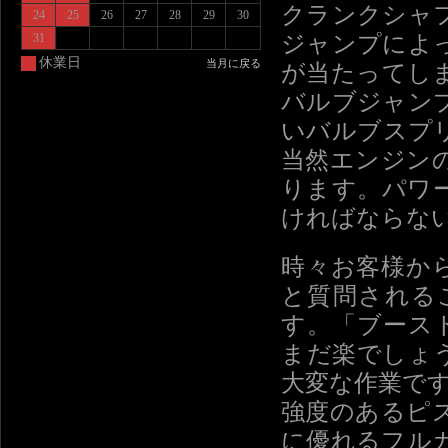
クランクシャ
24
25
26
27
28
29
30
ジャンプによ
31
休業日
当月に戻る
が当たってし
バルブジャン
いバルブスプ
当然エンジン
ります。パワ
ければならな
時々お客様から
と質問される
す。「ブース
まだ楽でしょ
大変な作業で
強度のあるピ
に優れるフル