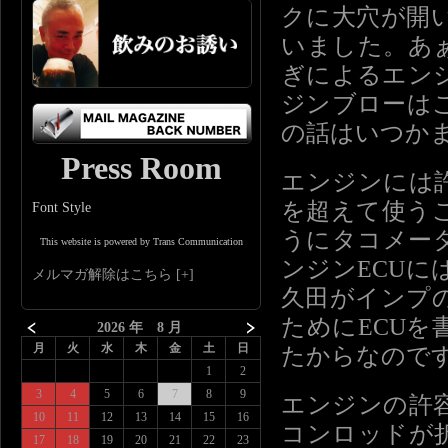
クに大穴が開
いました。あ
ぎによるエン
ジンブローは
の話はいつか
Press Room
エンジンには
を超えて使う
Font Style
うにタコメー
This website is powered by Trans Communication
ンジンECU
メルマガ解除はこちら
久田がインプ
ためにECU
2026 年 8 月
月
火
水
木
金
土
日
たからなので
1
2
3
4
5
6
7
8
9
エンジンの許
10
11
12
13
14
15
16
コンロッドが
17
18
19
20
21
22
23