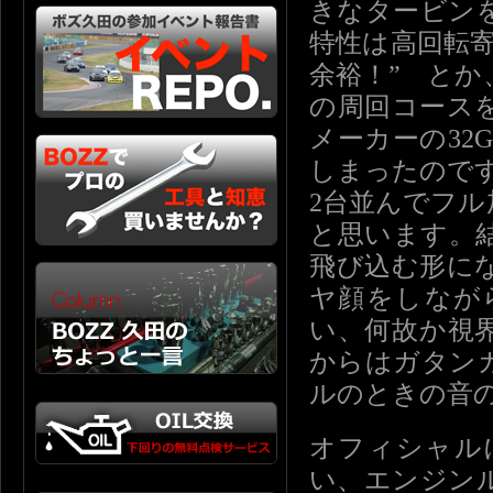
きなタービン
特性は高回転寄
余裕！” と
の周回コース
メーカーの32
しまったので
2台並んでフル
と思います。結
飛び込む形に
ヤ顔をしなが
い、何故か視
からはガタン
ルのときの音
オフィシャル
い、エンジンル