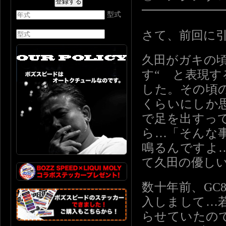
━━━━━━
型式
さて、前回に
久田がガキの
す“ と表現
した。その頃
くらいにしか
で足を出すっ
ら…「そんな
鳴るんですよ
て久田の優し
数十年前、GC
入しまして…
らせていたの