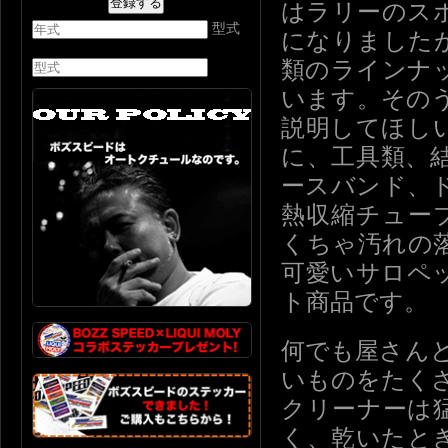
はラリーのス
型式
になりました
類のラインナ
います。その
説明してほし
に、工具類、
ースバンド、
熱収縮チュー
くちゃ汚れの
可愛いサロペ
ト商品です。
何でも屋さん
いものをたく
クリーナーは
く、乾いたと