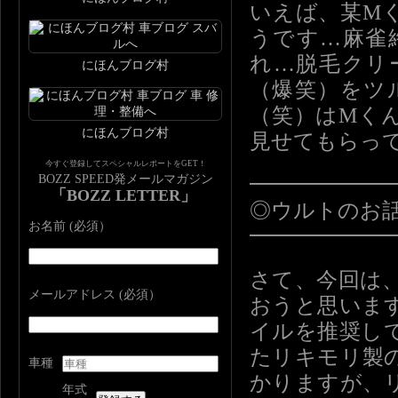
いえば、某M
うです…麻雀
れ…脱毛クリ
にほんブログ村
（爆笑）をツ
（笑）はMく
にほんブログ村
見せてもらっ
今すぐ登録してスペシャルレポートをGET！
BOZZ SPEED発メールマガジン
━━━━━━
「BOZZ LETTER」
◎ウルトのお
お名前 (必須）
━━━━━━
さて、今回は
メールアドレス (必須）
おうと思いま
イルを推奨し
たリキモリ製
車種
かりますが、
年式