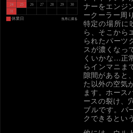
24
25
26
27
28
29
30
ナーをエンジ
31
ークーラー周
休業日
当月に戻る
特定の場所に
ら、そこから
られたパーツ
スが濃くなっ
くいかな…正
らインマニま
隙間があると
た以外の空気
ます。ホース
ースの裂け、
ブルです。パ
クできるとい