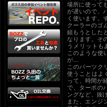
場所に使って
が遅いので、
く使います。
クーラーのゴ
組もうとした
なります。そ
うメリットも
このような使
が…
このパーツク
使うことはよく
って、時間が
で、ターボの
ングなど、抜
また、エンジ