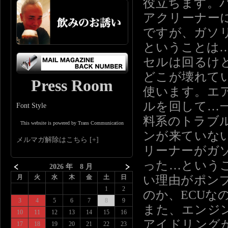
役立ちます。
アクリーナー
ですが、ガソ
ということは
セルは回るけ
どこが壊れて
Press Room
使います。エ
ルを回して…
Font Style
料系のトラブ
This website is powered by Trans Communication
ンが来ていな
メルマガ解除はこちら
リーナーがガ
った…という
2026 年 8 月
い理由がポン
月
火
水
木
金
土
日
1
2
のか、ECUな
3
4
5
6
7
8
9
また、エンジ
10
11
12
13
14
15
16
アイドリング
17
18
19
20
21
22
23