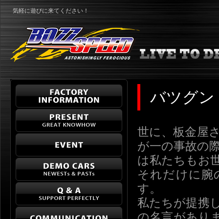
気軽に遊びに来てください！
バツグン
世に、板金屋
が一の事故の
は私たちもお
それだけに腕
す。
私たちが提携
の名言があり