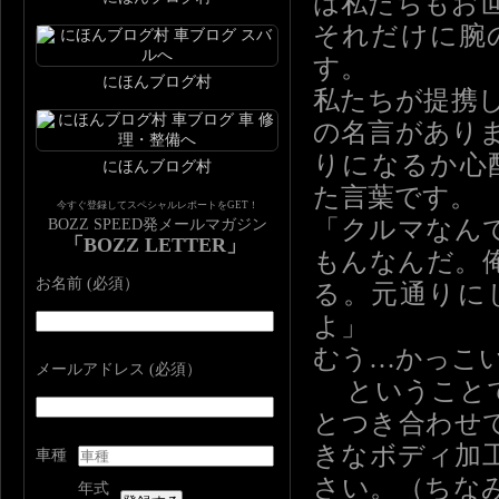
は私たちもお
それだけに腕
す。
にほんブログ村
私たちが提携
の名言があり
りになるか心
にほんブログ村
た言葉です。
今すぐ登録してスペシャルレポートをGET！
「クルマなん
BOZZ SPEED発メールマガジン
「BOZZ LETTER」
もんなんだ。
お名前 (必須）
る。元通りに
よ」
むう…かっこ
メールアドレス (必須）
ということ
とつき合わせ
きなボディ加
車種
さい。（ちな
年式